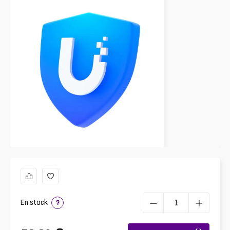
En stock
?