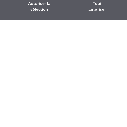
Autoriser la
Tout
sélection
autoriser
FR
EUR
avec la TVA à 20%
,
France
Catalogue
À propos
Équipement d’Extérieur
Entreprise
Sans Fil
Marques
Antennes Intégrées
Événements
WiFi 5
StarCoins
Câbles Pigtails
Contacts
Montures et supports
Termes et Conditions
Licences
Confidentialité
Points d'Accès
Politique de Cookies