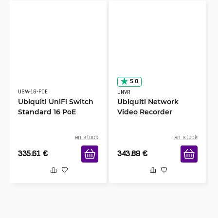
5.0
USW-16-POE
UNVR
Ubiquiti UniFi Switch
Ubiquiti Network
Standard 16 PoE
Video Recorder
en stock
en stock
335.61
€
343.89
€