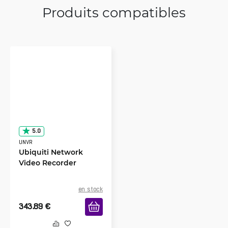
Produits compatibles
5.0
UNVR
Ubiquiti Network
Video Recorder
en stock
343.89
€