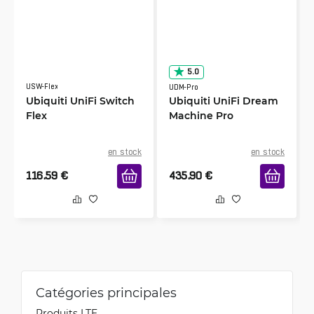
5.0
USW-Flex
UDM-Pro
Ubiquiti UniFi Switch
Ubiquiti UniFi Dream
Flex
Machine Pro
en stock
en stock
116.59
€
435.90
€
Catégories principales
Produits LTE