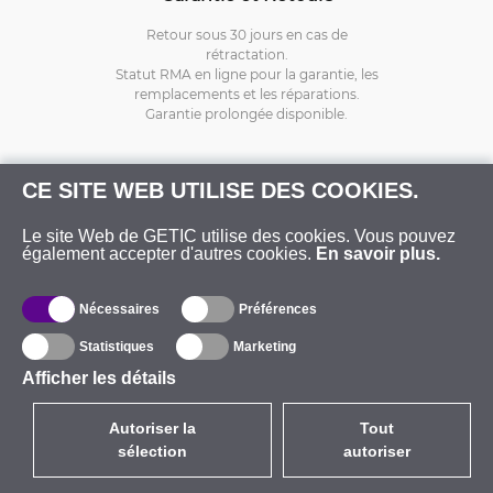
Retour sous 30 jours en cas de
rétractation.
Statut RMA en ligne pour la garantie, les
remplacements et les réparations.
Garantie prolongée disponible.
CE SITE WEB UTILISE DES COOKIES.
Le site Web de GETIC utilise des cookies. Vous pouvez
également accepter d'autres cookies.
En savoir plus.
Nécessaires
Préférences
Statistiques
Marketing
Afficher les détails
Autoriser la
Tout
sélection
autoriser