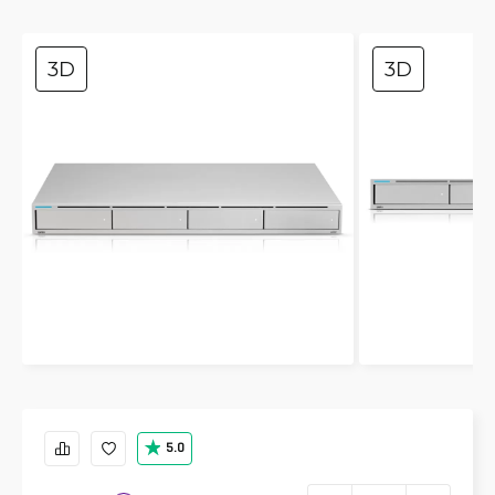
3D
3D
5.0