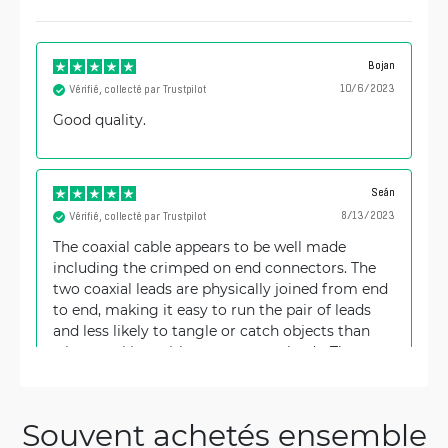
Bojan
10/6/2023
Vérifié, collecté par Trustpilot
Good quality.
Seán
8/13/2023
Vérifié, collecté par Trustpilot
The coaxial cable appears to be well made
including the crimped on end connectors. The
two coaxial leads are physically joined from end
to end, making it easy to run the pair of leads
and less likely to tangle or catch objects than
when working with two separate leads. The
cables can be pulled apart like speaker cable to
separate them if necessary. I also had no issue
attaching and detaching both the N and SMA
Souvent achetés ensemble
connectors multiples times when carrying out