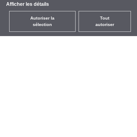
Afficher les détails
Autoriser la
Tout
sélection
autoriser
FR
EUR
avec la TVA à 20%
,
France
Catalogue
À propos
Équipement d’Extérieur
Entreprise
Sans Fil
Marques
Antennes Intégrées
Événements
WiFi 5
StarCoins
Câbles Pigtails
Contacts
Montures et supports
Termes et Conditions