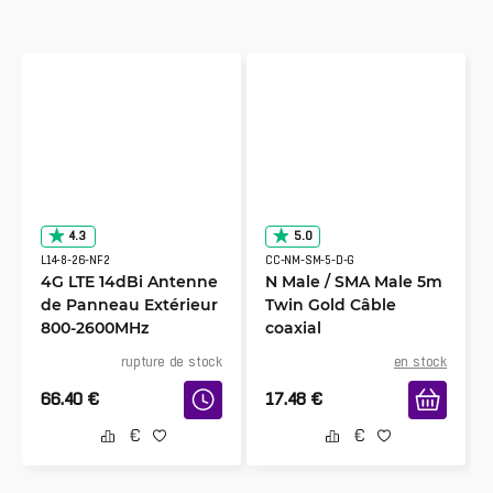
trial runs with an antenna.
JP
7/16/2023
Vérifié, collecté par Trustpilot
Item as described, fast shipping, quality goods.
4.3
5.0
L14-8-26-NF2
CC-NM-SM-5-D-G
4G LTE 14dBi Antenne
N Male / SMA Male 5m
de Panneau Extérieur
Twin Gold Câble
800-2600MHz
coaxial
rupture de stock
en stock
66.40
€
17.48
€