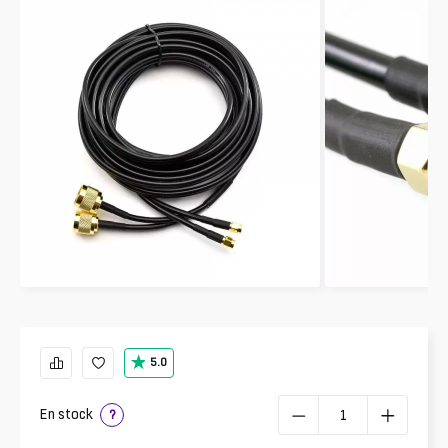
5.0
En stock
?