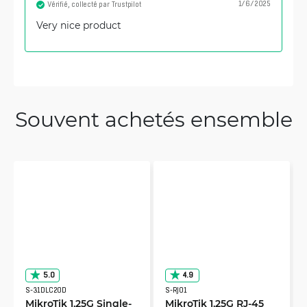
1/6/2025
Vérifié, collecté par Trustpilot
Very nice product
Souvent achetés ensemble
5.0
4.9
S-31DLC20D
S-RJ01
MikroTik 1.25G Single-
MikroTik 1.25G RJ-45