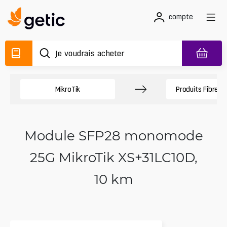
compte
MikroTik
Produits Fibres 
Module SFP28 monomode
25G MikroTik XS+31LC10D,
10 km