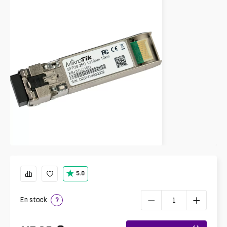
5.0
En stock
?