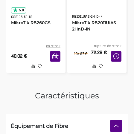
5.0
RB2011UiAS-2HnD-IN
CSS106-5G-1S
MikroTik RB260GS
MikroTik RB2011UiAS-
2HnD-IN
en stock
rupture de stock
72.29
€
104.87
€
40.02
€
Caractéristiques
Équipement de Fibre