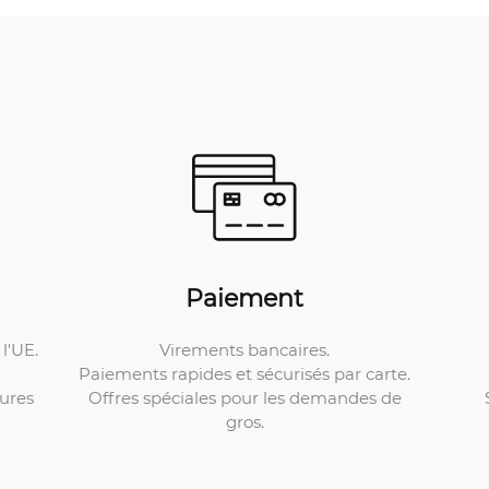
Paiement
Virements bancaires.
l'UE.
Paiements rapides et sécurisés par carte.
Offres spéciales pour les demandes de
ures
gros.