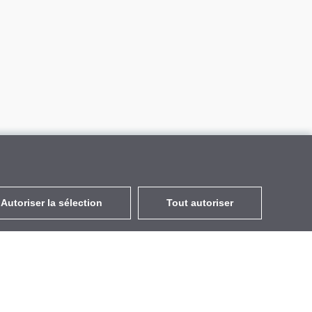
Autoriser la sélection
Tout autoriser
FR
EUR
avec la TVA à 20%
,
France