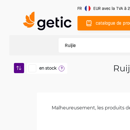
FR
EUR
avec la TVA à 
catalogue de pro
Rui
en stock
?
Malheureusement, les produits de 