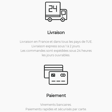
Livraison
Livraison en France et dans tous les pays de l'UE.
Livraison express sous 1 à 2 jours.
Les commandes sont expédiées sous 24 heures
les jours ouvrables.
Paiement
Virements bancaires.
Paiements rapides et sécurisés par carte.