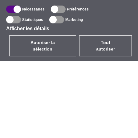
Nécessaires
Préférences
Statistiques
Marketing
Afficher les détails
Autoriser la
Tout
sélection
autoriser
FR
EUR
avec la TVA à 20%
,
France
Catalogue
À propos
Équipement d’Extérieur
Entreprise
Sans Fil
Marques
Antennes Intégrées
Événements