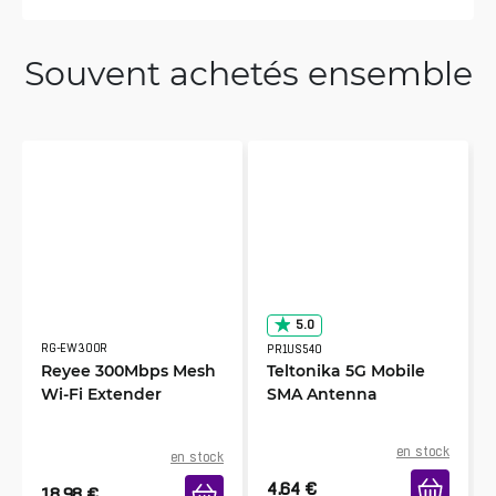
Souvent achetés ensemble
5.0
RG-EW300R
PR1US540
Reyee 300Mbps Mesh
Teltonika 5G Mobile
Wi-Fi Extender
SMA Antenna
en stock
en stock
4.64
€
18.98
€