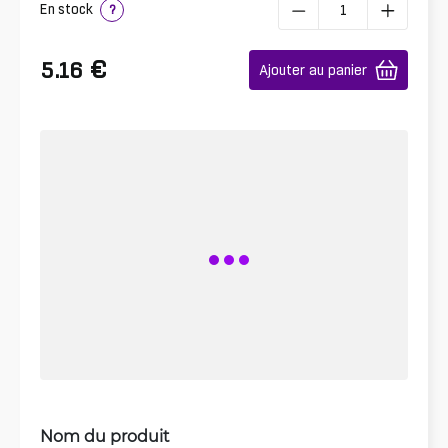
En stock
?
€
5.16
Ajouter au panier
Nom du produit