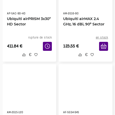
AP-5AC-90-HD
AM-2G16-90
Ubiquiti airPRISM 3x30°
Ubiquiti airMAX 2.4
HD Sector
GHz, 16 dBi, 90º Sector
rupture de stock
en stock
411.84
€
123.55
€
AM-2G15-120
AF-5G34-S45