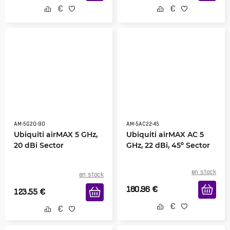
AM-5G20-90
AM-5AC22-45
Ubiquiti airMAX 5 GHz,
Ubiquiti airMAX AC 5
20 dBi Sector
GHz, 22 dBi, 45º Sector
en stock
en stock
180.96
€
123.55
€