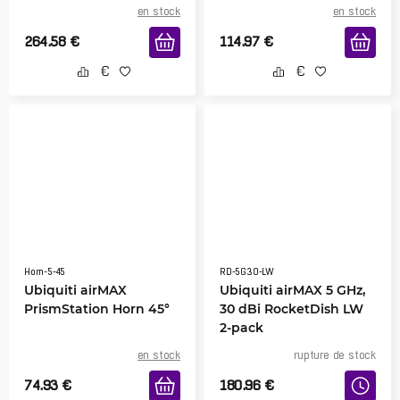
en stock
en stock
264.58
€
114.97
€
Horn-5-45
RD-5G30-LW
Ubiquiti airMAX
Ubiquiti airMAX 5 GHz,
PrismStation Horn 45°
30 dBi RocketDish LW
2-pack
en stock
rupture de stock
74.93
€
180.96
€