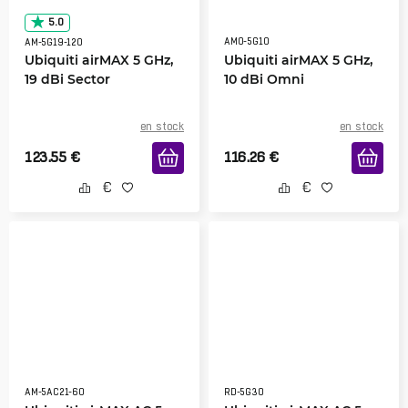
5.0
AMO-5G10
AM-5G19-120
Ubiquiti airMAX 5 GHz,
Ubiquiti airMAX 5 GHz,
19 dBi Sector
10 dBi Omni
en stock
en stock
123.55
€
116.26
€
AM-5AC21-60
RD-5G30