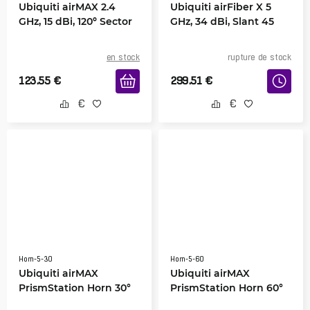
Ubiquiti airMAX 2.4
Ubiquiti airFiber X 5
GHz, 15 dBi, 120º Sector
GHz, 34 dBi, Slant 45
en stock
rupture de stock
123.55
€
299.51
€
Horn-5-30
Horn-5-60
Ubiquiti airMAX
Ubiquiti airMAX
PrismStation Horn 30°
PrismStation Horn 60°