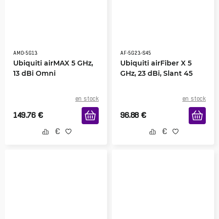
AMO-5G13
AF-5G23-S45
Ubiquiti airMAX 5 GHz,
Ubiquiti airFiber X 5
13 dBi Omni
GHz, 23 dBi, Slant 45
en stock
en stock
149.76
€
96.88
€