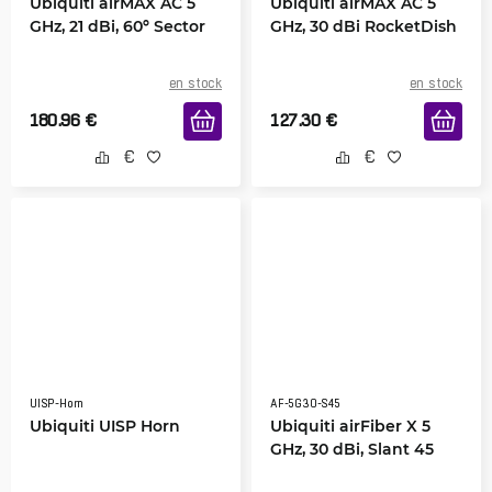
Ubiquiti airMAX AC 5
Ubiquiti airMAX AC 5
GHz, 21 dBi, 60º Sector
GHz, 30 dBi RocketDish
en stock
en stock
180.96
€
127.30
€
UISP-Horn
AF-5G30-S45
Ubiquiti UISP Horn
Ubiquiti airFiber X 5
GHz, 30 dBi, Slant 45