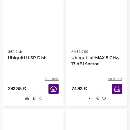
UISP-Dish
AM-5G17-90
Ubiquiti UISP Dish
Ubiquiti airMAX 5 GHz,
17 dBi Sector
en stock
en stock
243.35
€
74.93
€