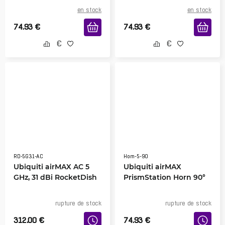
en stock
en stock
74.93
€
74.93
€
RD-5G31-AC
Horn-5-90
Ubiquiti airMAX AC 5
Ubiquiti airMAX
GHz, 31 dBi RocketDish
PrismStation Horn 90°
rupture de stock
rupture de stock
312.00
€
74.93
€