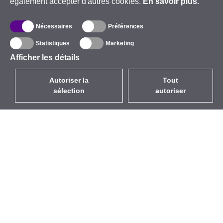
également accepter d'autres cookies.
En savoir plus.
Nécessaires
Préférences
Statistiques
Marketing
Afficher les détails
Autoriser la
Tout
sélection
autoriser
FR
EUR
avec la TVA à 20%
,
France
Catalogue
À propos
Équipement d’Extérieur
Entreprise
Sans Fil
Marques