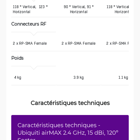
118 ° Vertical,  123 ° 
90 ° Vertical, 91 °
118 ° Vertical, 137 °
Horizontal
Horizontal
Horizontal
Connecteurs RF
2 x RP-SMA Female
2 x RP-SMA Female
2 x RP-SMA Femal
Poids
 4 kg
3.9 kg
1.1 kg
Caractéristiques techniques
Caractéristiques techniques -
Ubiquiti airMAX 2.4 GHz, 15 dBi, 120º