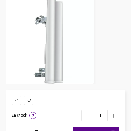
En stock
?