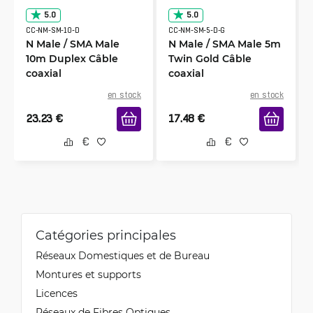
5.0
5.0
CC-NM-SM-10-D
CC-NM-SM-5-D-G
N Male / SMA Male
N Male / SMA Male 5m
10m Duplex Câble
Twin Gold Câble
coaxial
coaxial
en stock
en stock
23.23
€
17.48
€
Catégories principales
Réseaux Domestiques et de Bureau
Montures et supports
Licences
Réseaux de Fibres Optiques