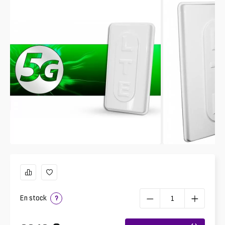
En stock
?