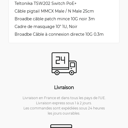
Teltonika TSW202 Switch PoE+
Câble pigtail MMCX Male / N Male 25cm
Broadbe câble patch mince 10G noir 3m
Cadre de masquage 10" 1U, Noir
Broadbe Câble à connexion directe 10G 0.3m
Livraison
Livraison en France et dans tous les pays de l'UE.
Livraison express sous 1 à 2 jours.
Les commandes sont expédiées sous 24 heures
les jours ouvrables.