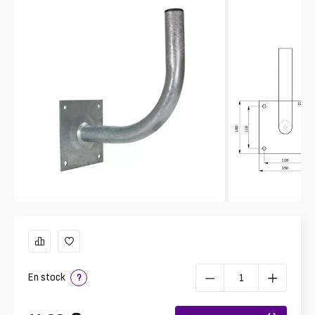
En stock
?