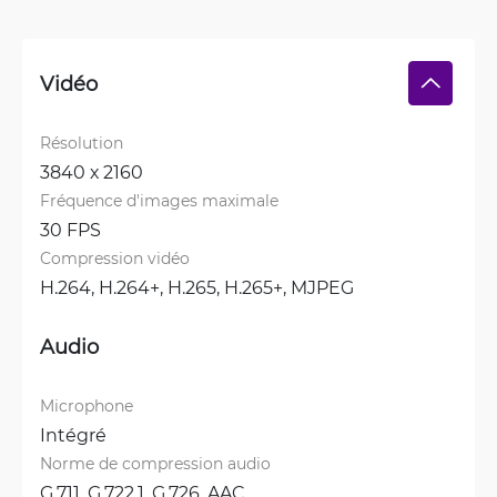
Vidéo
Résolution
3840 х 2160
Fréquence d'images maximale
30 FPS
Compression vidéo
H.264, 
H.264+, 
H.265, 
H.265+, 
MJPEG
Audio
Microphone
Intégré
Norme de compression audio
G.711, 
G.722.1, 
G.726, 
AAC