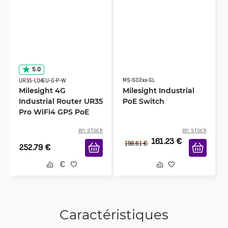
5.0
MS-S02xx-GL
UR35-L04EU-G-P-W
Milesight 4G
Milesight Industrial
Industrial Router UR35
PoE Switch
Pro WiFi4 GPS PoE
en stock
en stock
161.23
€
198.61
€
252.79
€
Caractéristiques