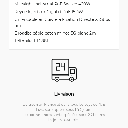
Milesight Industrial PoE Switch 400W
Reyee Injecteur Gigabit PoE 15.4W
UniFi Câble en Cuivre à Fixation Directe 25Gbps
5m
Broadbe câble patch mince 5G blanc 2m
Teltonika FTC881
Livraison
Livraison en France et dans tous les pays de l'UE.
Livraison express sous 1 à 2 jours.
Les commandes sont expédiées sous 24 heures
les jours ouvrables.