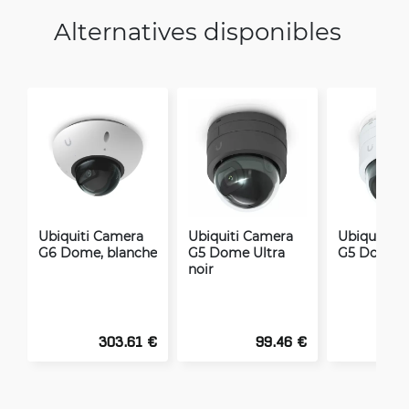
Alternatives disponibles
Ubiquiti Camera
Ubiquiti Camera
Ubiquiti C
G6 Dome, blanche
G5 Dome Ultra
G5 Dome U
noir
303.61 €
99.46 €