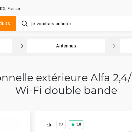
20%
,
France
duits
Antennes
nelle extérieure Alfa 2,4/
Wi‑Fi double bande
5.0