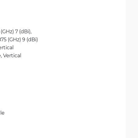
 (GHz) 7 (dBi), 
.875 (GHz) 9 (dBi)
rtical
, 
Vertical
le