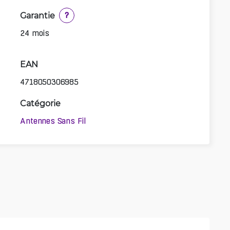
Garantie
?
24 mois
EAN
4718050306985
Catégorie
Antennes Sans Fil