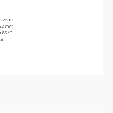
e verre
322 mm
à 85 °C
ur