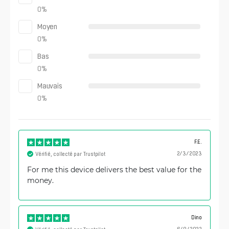
0
%
Moyen
0
%
Bas
0
%
Mauvais
0
%
F.E.
2/3/2023
Vérifié, collecté par Trustpilot
For me this device delivers the best value for the
money.
Dino