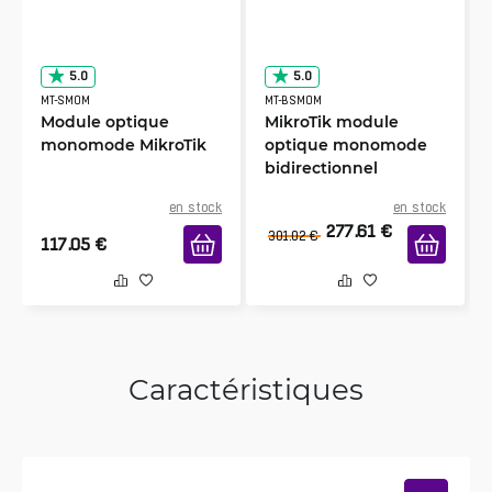
5.0
5.0
MT-SMOM
MT-BSMOM
Module optique
MikroTik module
monomode MikroTik
optique monomode
bidirectionnel
en stock
en stock
277.61
€
301.02
€
117.05
€
Caractéristiques