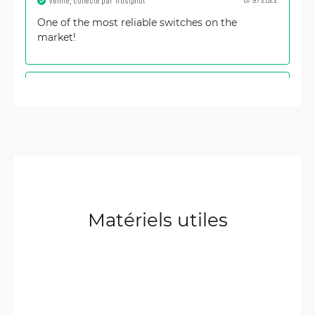
6/9/2022
Vérifié, collecté par Trustpilot
One of the most reliable switches on the
market!
Quyết
5/16/2022
Vérifié, collecté par Trustpilot
thank you!
Matériels utiles