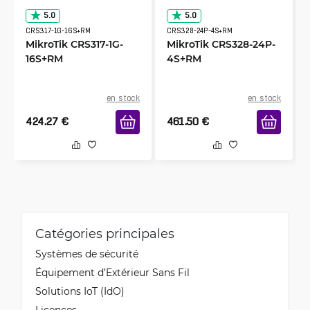
5.0
5.0
CRS317-1G-16S+RM
CRS328-24P-4S+RM
MikroTik CRS317-1G-
MikroTik CRS328-24P-
16S+RM
4S+RM
en stock
en stock
424.27
€
461.50
€
Catégories principales
Systèmes de sécurité
Équipement d’Extérieur Sans Fil
Solutions IoT (IdO)
Licences