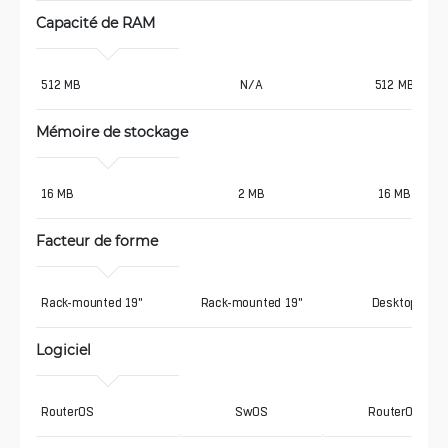
Capacité de RAM
512 MB
N/A
512 MB
Mémoire de stockage
16 MB
2 MB
16 MB
Facteur de forme
Rack-mounted 19"
Rack-mounted 19"
Desktop
Logiciel
RouterOS
SwOS
RouterOS