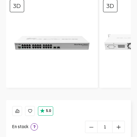
3D
3D
5.0
En stock
?