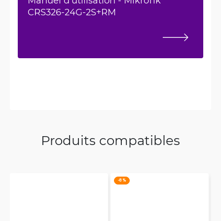
CRS326-24G-2S+RM
Produits compatibles
-8 %