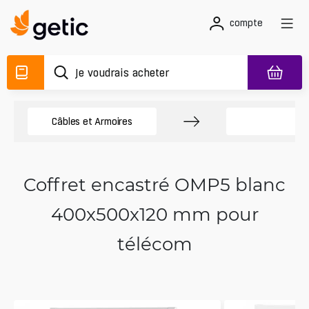
compte
Câbles et Armoires
É
Coffret encastré OMP5 blanc
400x500x120 mm pour
télécom