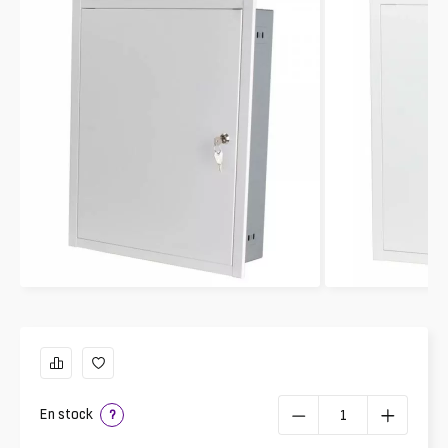
En stock
?