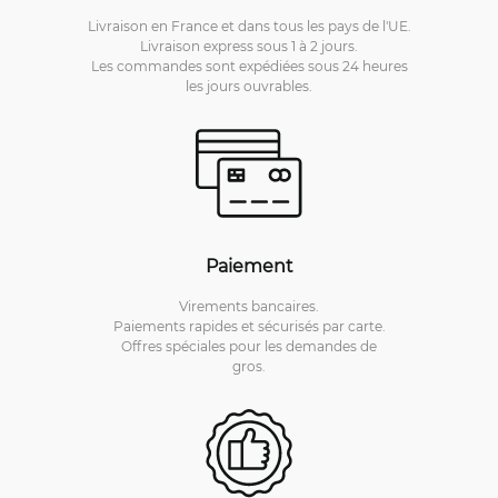
Livraison en France et dans tous les pays de l'UE.
Livraison express sous 1 à 2 jours.
Les commandes sont expédiées sous 24 heures
les jours ouvrables.
Paiement
Virements bancaires.
Paiements rapides et sécurisés par carte.
Offres spéciales pour les demandes de
gros.