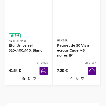
5.0
M6-C50B
MB-TPR5-MP-W
Étui Universel
Paquet de 50 Vis à
520x400x140, Blanc
écrous Cage M6
noires 19"
en stock
en stock
41.64
€
7.20
€