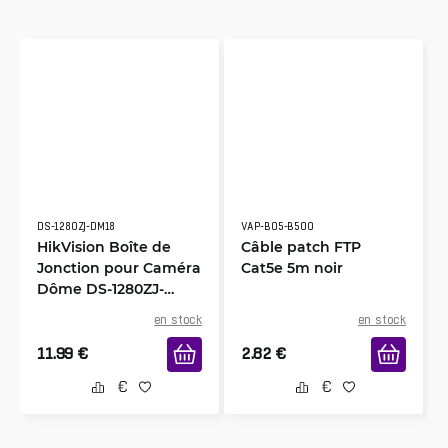
DS-1280ZJ-DM18
VAP-B05-B500
HikVision Boîte de
Câble patch FTP
Jonction pour Caméra
Cat5e 5m noir
Dôme DS-1280ZJ-
DM18
en stock
en stock
11.99
€
2.82
€