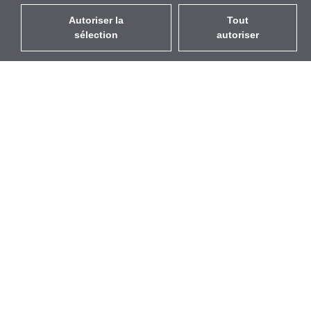
Autoriser la
Tout
sélection
autoriser
FR
EUR
avec la TVA à 20%
,
France
Catalogue
À propos
Équipement d’Extérieur
Entreprise
Sans Fil
Marques
Antennes Intégrées
Événements
WiFi 5
StarCoins
Câbles Pigtails
Contacts
Montures et supports
Termes et Conditions
Licences
Confidentialité