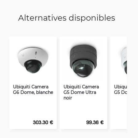
Alternatives disponibles
Ubiquiti Camera
Ubiquiti Camera
Ubiquiti C
G6 Dome, blanche
G5 Dome Ultra
G5 Dome U
noir
303.30 €
99.36 €