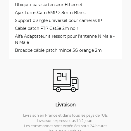
Ubiquiti parasurtenseur Ethernet
Ajax TurretCam 5MP 2.8mm Blanc
Support d'angle universel pour caméras IP
Câble patch FTP Cat5e 2m noir
Alfa Adaptateur à ressort pour l'antenne N Male -
N Male
Broadbe câble patch mince 5G orange 2m
Livraison
Livraison en France et dans tous les pays de l'UE.
Livraison express sous 1 à 2 jours.
Les commandes sont expédiées sous 24 heures