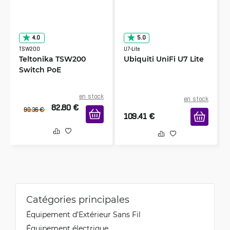
4.0
5.0
TSW200
U7-Lite
Teltonika TSW200
Ubiquiti UniFi U7 Lite
Switch PoE
en stock
en stock
82.80
€
90.36
€
109.41
€
Catégories principales
Équipement d’Extérieur Sans Fil
Équipement électrique