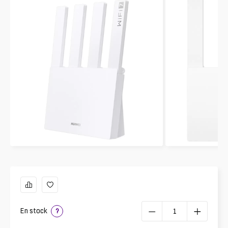
En stock
?