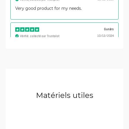
Very good product for my needs.
Gunārs
10/12/2024
Vérifié, collecté par Trustpilot
This one s excellent home Access Point!
Lugupeetud
8/26/2024
Vérifié, collecté par Trustpilot
Comfortable delivery, good device in this price
segment, works from the box. I'm pretty happy
Matériels utiles
with it.
Dimitris
4/17/2024
Vérifié, collecté par Trustpilot