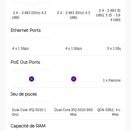
2.4 - 2.483 (GHz) 4.
 2.4 - 2.483 (GHz) 4.3 
2.4 - 2.483 (GHz) 4.3
(dBi), 5.15 - 5.875 (G
(dBi)
(dBi)
4 (dBi)
Ethernet Ports
4 x 1 Gbps 
4 x 1 Gbps
5 x 1 Gbps
PoE Out Ports 
1 x Passive PoE
Jeu de puces
Dual-Core IPQ-5010 1 
Dual-Core IPQ-5010 800
QCN-5052, 4 core, 8
GHz 
MHz
MHz
Capacité de RAM