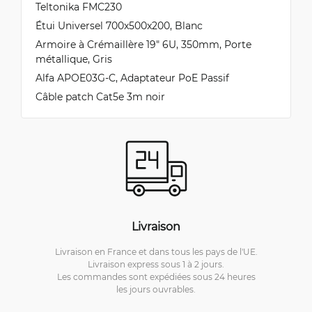
Teltonika FMC230
Étui Universel 700x500x200, Blanc
Armoire à Crémaillère 19" 6U, 350mm, Porte
métallique, Gris
Alfa APOE03G-C, Adaptateur PoE Passif
Câble patch Cat5e 3m noir
Livraison
Livraison en France et dans tous les pays de l'UE.
Livraison express sous 1 à 2 jours.
Les commandes sont expédiées sous 24 heures
les jours ouvrables.