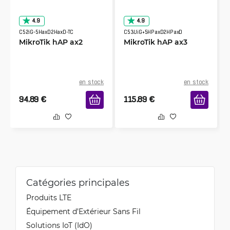
with wifi6 (ax) devices out of box, so needed
separate WIFI configuration for that.
4.9
4.9
C52iG-5HaxD2HaxD-TC
C53UiG+5HPaxD2HPaxD
MikroTik hAP ax2
MikroTik hAP ax3
en stock
en stock
94.89
€
115.89
€
Catégories principales
Produits LTE
Équipement d’Extérieur Sans Fil
Solutions IoT (IdO)