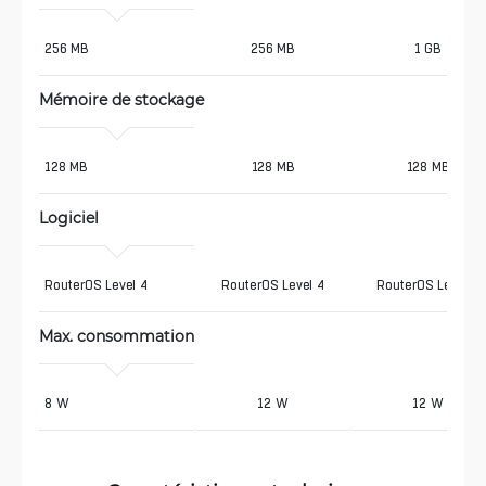
256 MB 
256 MB
1 GB
Mémoire de stockage
128 MB 
128 MB
128 MB
Logiciel
RouterOS Level 4 
RouterOS Level 4
RouterOS Level 4
Max. consommation
8 W 
12 W
12 W