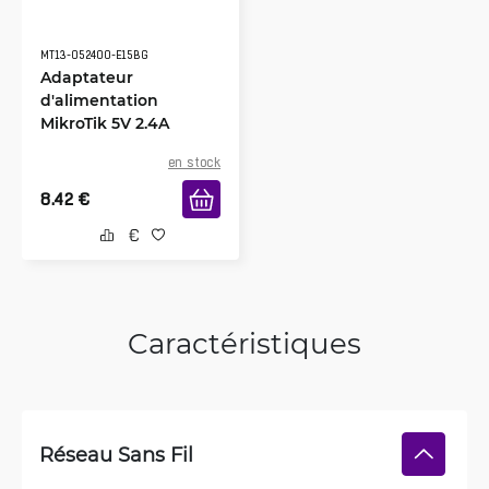
MT13-052400-E15BG
Adaptateur
d'alimentation
MikroTik 5V 2.4A
en stock
8.42
€
Caractéristiques
Réseau Sans Fil