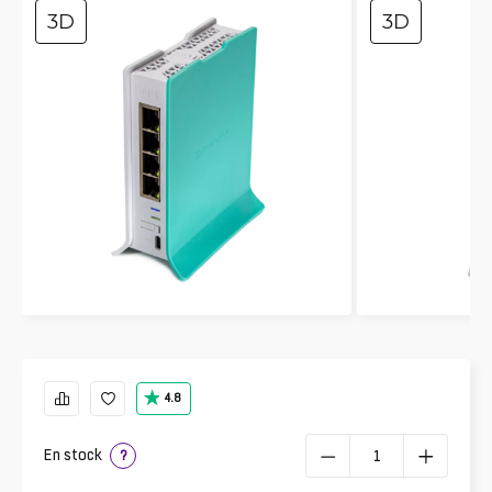
3D
3D
4.8
En stock
?