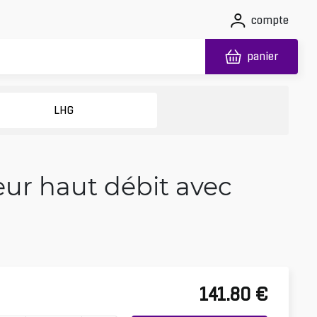
compte
panier
LHG
eur haut débit avec
141.80
€