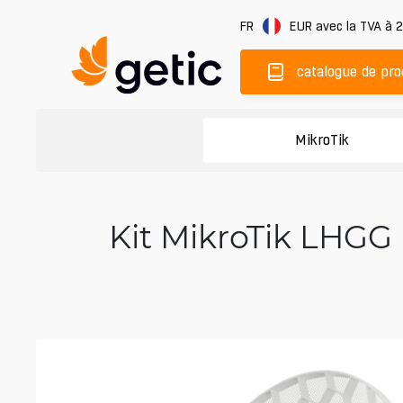
FR
EUR
avec la TVA à 
catalogue de pro
MikroTik
Kit MikroTik LHGG 