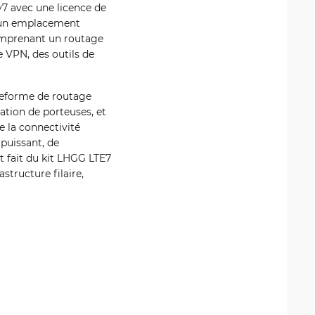
v7 avec une licence de
 d'un emplacement
omprenant un routage
e VPN, des outils de
ateforme de routage
ation de porteuses, et
e la connectivité
puissant, de
t fait du kit LHGG LTE7
structure filaire,