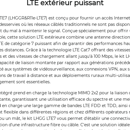
LTE extérieur puissant
TE7 (LHGGR&R11e-LTE7) est conçu pour fournir un accès Internet
desservies où les réseaux câblés traditionnels ne sont pas dispo
 du mal à maintenir le signal. Conçue spécialement pour offrir 
able, cette solution LTE extérieure combine une antenne directionn
 de catégorie 7 puissant afin de garantir des performances haut
es distances. Grâce à la technologie LTE Cat7 offrant des vitess
s et des vitesses de chargement allant jusqu'à 100 Mbps, le kit
pacité de liaison montante par rapport aux générations précéden
té aux systèmes de vidéosurveillance, aux connexions VPN, aux 
ons de travail à distance et aux déploiements ruraux multi-utilisa
ement sont essentielles.
tégré prend en charge la technologie MIMO 2x2 pour la liaiso
tante, garantissant une utilisation efficace du spectre et une mei
nd en charge une large gamme de bandes LTE FDD et TDD, ainsi qu
flexible dans différentes régions et chez différents opérateurs m
 ou un mât, le kit LHGG LTE7 vous permet d'établir une connectivi
ation d'une infrastructure fibre ou câble. C'est une solution idéa