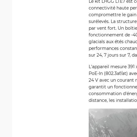
Le kit LHGG LTE7 est c
connectivité haute per
compromettre le gain d
surélevés. La structur
par vent fort. Un boît
fonctionnement de -40 
glacials aux étés chau
performances constant
sur 24, 7 jours sur 7,
L'appareil mesure 391 
PoE-In (802.3af/at) ave
24 V avec un courant 
garantit un fonctionn
consommation d'énergie,
distance, les installatio