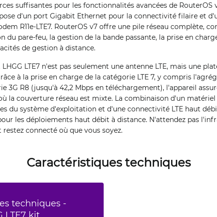
rces suffisantes pour les fonctionnalités avancées de RouterOS 
ispose d'un port Gigabit Ethernet pour la connectivité filaire et
dem R11e-LTE7. RouterOS v7 offre une pile réseau complète, c
n du pare-feu, la gestion de la bande passante, la prise en charg
acités de gestion à distance.
kit LHGG LTE7 n'est pas seulement une antenne LTE, mais une pl
râce à la prise en charge de la catégorie LTE 7, y compris l'agrég
orie 3G R8 (jusqu'à 42,2 Mbps en téléchargement), l'appareil assur
ù la couverture réseau est mixte. La combinaison d'un matériel 
es du système d'exploitation et d'une connectivité LTE haut débi
ur les déploiements haut débit à distance. N'attendez pas l'infra
 restez connecté où que vous soyez.
Caractéristiques techniques
es techniques -
 LTE7 kit