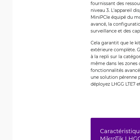
fournissant des ressou
niveau 3. L'appareil d
MiniPCIe équipé du mo
avancé, la configuratio
surveillance et des cap
Cela garantit que le 
extérieure complète. G
à la repli sur la catég
même dans les zones o
fonctionnalités avancé
une solution pérenne po
déployez LHGG LTE7 et
Caractéristiqu
MikroTik LHGG