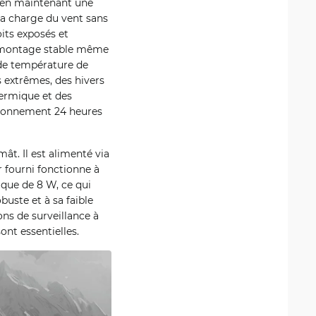
t en maintenant une
la charge du vent sans
its exposés et
 un montage stable même
 de température de
 extrêmes, des hivers
hermique et des
tionnement 24 heures
t. Il est alimenté via
r fourni fonctionne à
que de 8 W, ce qui
uste et à sa faible
ons de surveillance à
sont essentielles.