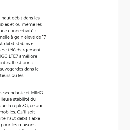
 haut débit dans les
nibles et où même les
une connectivité «
elle à gain élevé de 17
 débit stables et
es de téléchargement
 LHGG LTE7 améliore
tes. Il est donc
sauvegardes dans le
teurs où les
n descendante et MIMO
lleure stabilité du
e la repli 3G, ce qui
obiles. Qu'il soit
té haut débit fiable
le pour les maisons