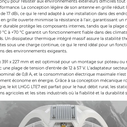
onçu pour résister aux environnements extérieurs difficiles tou
formance. La conception légère de son antenne en grille réduit 
e 17 dBi, ce qui le rend adapté à une installation dans des endro
e en grille ouverte minimise la résistance à l'air, garantissant
ier durable protège les composants internes, tandis que la plage
°C à +70 °C garantit un fonctionnement fiable dans des climats
ds. Un dissipateur thermique intégré massif assure la stabilité t
es sous une charge continue, ce qui le rend idéal pour un fonc
 dans des environnements exigeants.
x 391 x 227 mm et est optimisé pour un montage sur poteau ou mâ
c une plage de tension d'entrée de 12 à 57 V. L'adaptateur secteu
nominal de 0,8 A, et la consommation électrique maximale n'est 
ement économe en énergie. Grâce à sa conception mécanique rob
 le kit LHGG LTE7 est parfait pour le haut débit rural, les stati
ns agricoles et les sites industriels où la fiabilité et la durabilité 