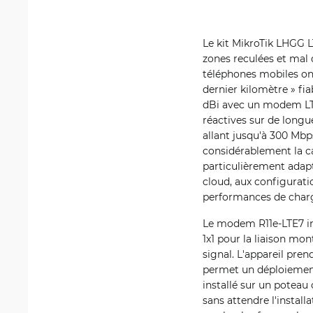
Le kit MikroTik LHGG L
zones reculées et mal 
téléphones mobiles ont
dernier kilomètre » fi
dBi avec un modem LTE
réactives sur de longu
allant jusqu'à 300 Mbp
considérablement la ca
particulièrement adap
cloud, aux configurati
performances de charg
Le modem R11e-LTE7 in
1x1 pour la liaison mon
signal. L'appareil pre
permet un déploiement 
installé sur un poteau
sans attendre l'install