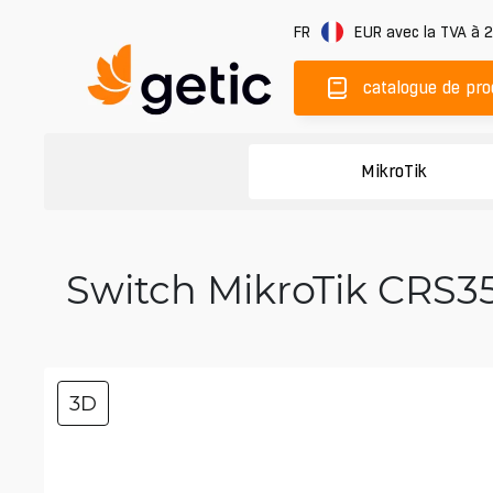
FR
EUR
avec la TVA à 
catalogue de pro
MikroTik
Switch MikroTik CRS3
3D