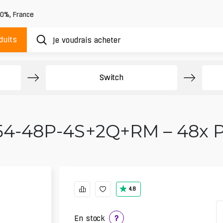
20%
,
France
duits
Switch
54-48P-4S+2Q+RM – 48x P
4.8
En stock
?