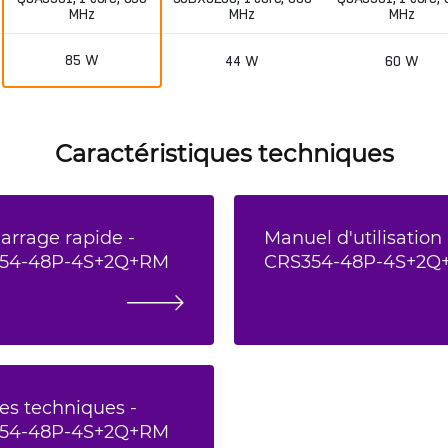
MHz
MHz
MHz
85 W
44 W
60 W
Caractéristiques techniques
rrage rapide -
Manuel d'utilisation 
354-48P-4S+2Q+RM
CRS354-48P-4S+2Q
es techniques -
354-48P-4S+2Q+RM