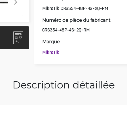
3D
MikroTik CRS354-48P-4S+2Q+RM
Numéro de pièce du fabricant
CRS354-48P-4S+2Q+RM
Marque
MikroTik
Description détaillée