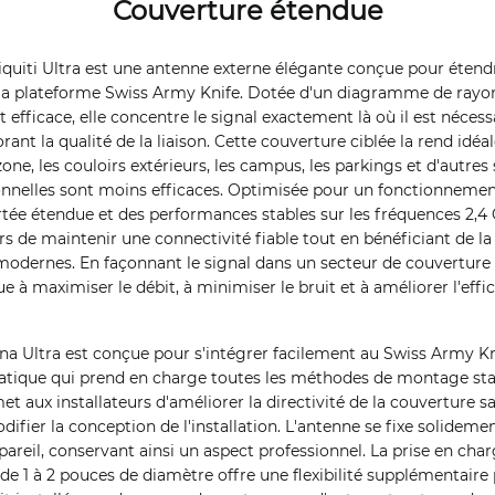
Couverture étendue
quiti Ultra est une antenne externe élégante conçue pour étendr
e la plateforme Swiss Army Knife. Dotée d'un diagramme de ray
fficace, elle concentre le signal exactement là où il est nécessai
rant la qualité de la liaison. Cette couverture ciblée la rend idéa
ne, les couloirs extérieurs, les campus, les parkings et d'autres
nnelles sont moins efficaces. Optimisée pour un fonctionnemen
rtée étendue et des performances stables sur les fréquences 2,4 
s de maintenir une connectivité fiable tout en bénéficiant de la f
modernes. En façonnant le signal dans un secteur de couverture d
 à maximiser le débit, à minimiser le bruit et à améliorer l'effi
a Ultra est conçue pour s'intégrer facilement au Swiss Army Kn
atique qui prend en charge toutes les méthodes de montage stan
t aux installateurs d'améliorer la directivité de la couverture s
difier la conception de l'installation. L'antenne se fixe solidemen
pareil, conservant ainsi un aspect professionnel. La prise en ch
de 1 à 2 pouces de diamètre offre une flexibilité supplémentaire