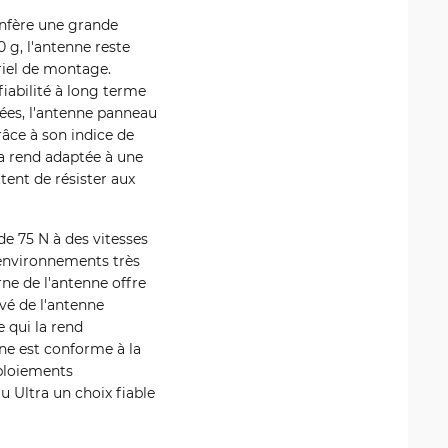
onfère une grande
 g, l'antenne reste
ériel de montage.
iabilité à long terme
sées, l'antenne panneau
râce à son indice de
 la rend adaptée à une
tent de résister aux
de 75 N à des vitesses
environnements très
rne de l'antenne offre
vé de l'antenne
e qui la rend
nne est conforme à la
ploiements
 Ultra un choix fiable