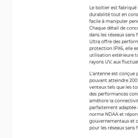
Le boîtier est fabriqu
durabilité tout en con
facile à manipuler pen
Chaque détail de conce
dans les réseaux sans 
Ultra offre des perfor
protection IPX6, elle e
utilisation extérieure 
rayons UV, aux fluctua
L'antenne est conçue po
pouvant atteindre 200
venteux tels que les to
des performances const
améliore la connectivit
parfaitement adaptée à
norme NDAA et répond 
gouvernementaux et d'e
pour les réseaux sans f