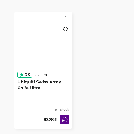
5.0
UK-Ultra
Ubiquiti Swiss Army
Knife Ultra
en stock
93.28
€