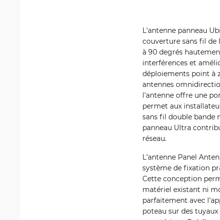
L'antenne panneau Ubi
couverture sans fil d
à 90 degrés hautement e
interférences et amélio
déploiements point à zo
antennes omnidirectio
l'antenne offre une po
permet aux installateur
sans fil double bande 
panneau Ultra contribue
réseau.
L'antenne Panel Antenn
système de fixation pr
Cette conception perme
matériel existant ni mo
parfaitement avec l'ap
poteau sur des tuyaux 