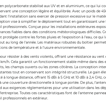
é en polycarbonate stabilisé aux UV et en aluminium, ce qui lui c
servant une conception légère et équilibrée. Avec un poids de 450
dant l'installation sans exercer de pression excessive sur le mat
ption vise à simplifier le déploiement tout en garantissant une f
fil professionnels. Conçue pour les installations extérieures expo
mances fiables dans des conditions météorologiques difficiles. G
st protégée contre les fortes pluies et l'exposition à l'eau, ce qui
tout au long de l'année. Les matériaux robustes du boîtier permet
tions de température et à l'usure environnementale.
ur résister à des vents violents, offrant une résistance au vent 
 km/h. Cela garantit un fonctionnement stable même dans des 
its, les champs ouverts ou les zones côtières. La conception inte
antes tout en conservant son intégrité structurelle. Le gain éle
é à longue distance, offrant 15 dBi à 5 GHz et 10 dBi à 2,4 GHz, c
 une couverture directionnelle à longue portée. De plus, l'ante
aux exigences réglementaires pour une utilisation dans les dé
ntreprise. Toutes ces caractéristiques font de l'antenne panneau
il professionnels en extérieur.