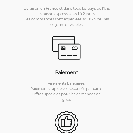
Livraison en France et dans tous les pays de l'UE.
Livraison express sous 1 à 2 jours.
Les commandes sont expédiées sous 24 heures
les jours ouvrables.
Paiement
Virements bancaires.
Paiements rapides et sécurisés par carte.
Offres spéciales pour les demandes de
gros.