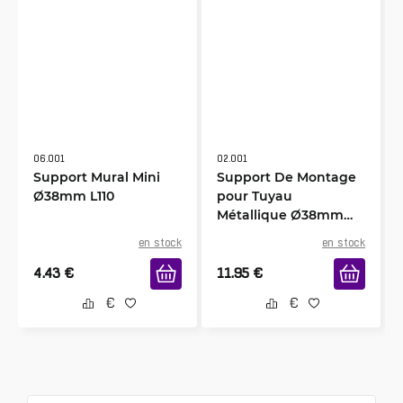
06.001
02.001
Support Mural Mini
Support De Montage
Ø38mm L110
pour Tuyau
Métallique Ø38mm
L250
en stock
en stock
4.43
€
11.95
€