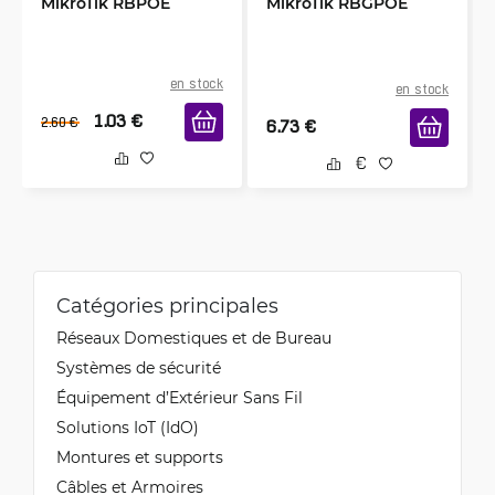
MikroTik RBPOE
MikroTik RBGPOE
Antanas
en stock
en stock
2/3/2023
Vérifié, collecté par Trustpilot
1.03
€
2.60
€
6.73
€
Prekės kokybė tenkina. Greitas pristatymas
HELMUTS
1/20/2023
Vérifié, collecté par Trustpilot
All Ockay for this price
Catégories principales
Réseaux Domestiques et de Bureau
Valērija
Systèmes de sécurité
12/16/2022
Vérifié, collecté par Trustpilot
Équipement d’Extérieur Sans Fil
Good, fast delivery
Solutions IoT (IdO)
Montures et supports
Câbles et Armoires