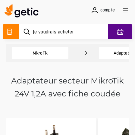
compte
MikroTik
Adaptateur
Adaptateur secteur MikroTik
24V 1,2A avec fiche coudée