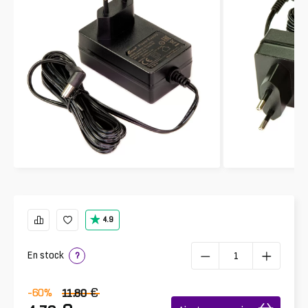
4.9
En stock
?
€
-60
%
11.80