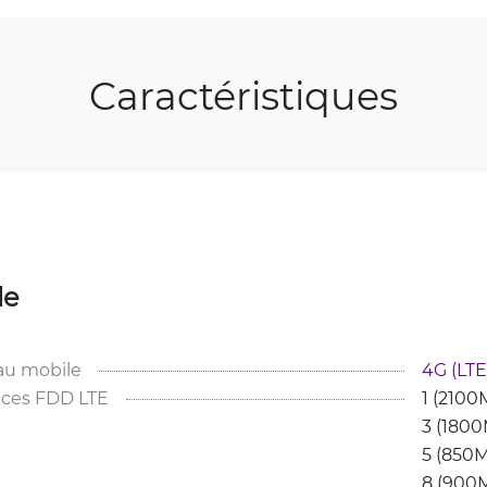
Caractéristiques
le
au mobile
4G (LTE)
ces FDD LTE
1 (2100
3 (1800
5 (850M
8 (900M