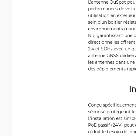
L’antenne QuSpot pour
performances de votre
utilisation en extérie
sein d’un boîtier résis
environnements marins 
NR, garantissant une c
directionnelles offrent
2,4 et 5 GHz avec un g
antenne GNSS dédiée a
les antennes dans une 
des déploiements rapi
I
Conçu spécifiquement 
sécurisé protégeant l
L’installation est sim
PoE passif (24 V) peut 
réduit le besoin de lo