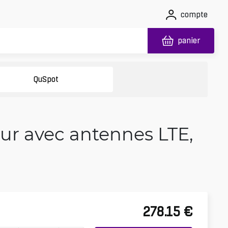
compte
panier
QuSpot
eur avec antennes LTE,
278.15
€