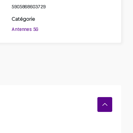
5905868603729
Catégorie
Antennes 5G