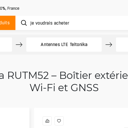
20%
,
France
duits
Antennes LTE Teltonika
 RUTM52 – Boîtier extéri
Wi‑Fi et GNSS