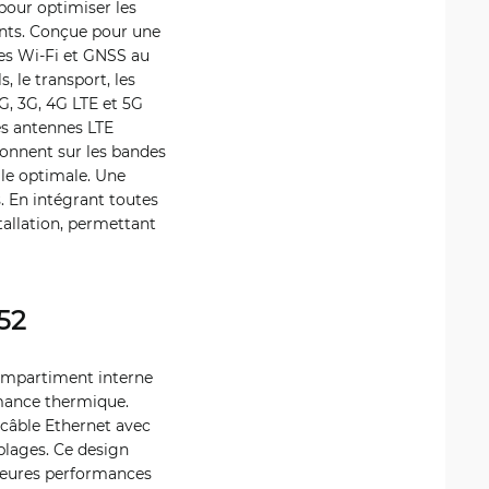
pour optimiser les
nts. Conçue pour une
nes Wi‑Fi et GNSS au
, le transport, les
G, 3G, 4G LTE et 5G
es antennes LTE
tionnent sur les bandes
ale optimale. Une
. En intégrant toutes
tallation, permettant
52
compartiment interne
mance thermique.
 câble Ethernet avec
âblages. Ce design
lleures performances