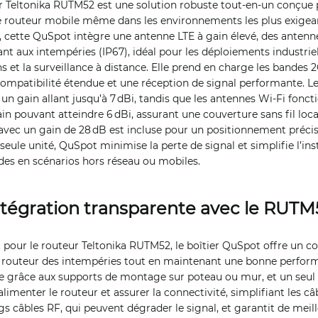
 Teltonika RUTM52 est une solution robuste tout‑en‑un conçue 
 routeur mobile même dans les environnements les plus exigea
ur, cette QuSpot intègre une antenne LTE à gain élevé, des anten
tant aux intempéries (IP67), idéal pour les déploiements industriels
et la surveillance à distance. Elle prend en charge les bandes 2
ompatibilité étendue et une réception de signal performante. L
 un gain allant jusqu’à 7 dBi, tandis que les antennes Wi‑Fi fonc
ain pouvant atteindre 6 dBi, assurant une couverture sans fil loc
vec un gain de 28 dB est incluse pour un positionnement précis
seule unité, QuSpot minimise la perte de signal et simplifie l’ins
des en scénarios hors réseau ou mobiles.
ntégration transparente avec le RUTM
pour le routeur Teltonika RUTM52, le boîtier QuSpot offre un 
e routeur des intempéries tout en maintenant une bonne perfor
ple grâce aux supports de montage sur poteau ou mur, et un seul
alimenter le routeur et assurer la connectivité, simplifiant les c
ngs câbles RF, qui peuvent dégrader le signal, et garantit de mei