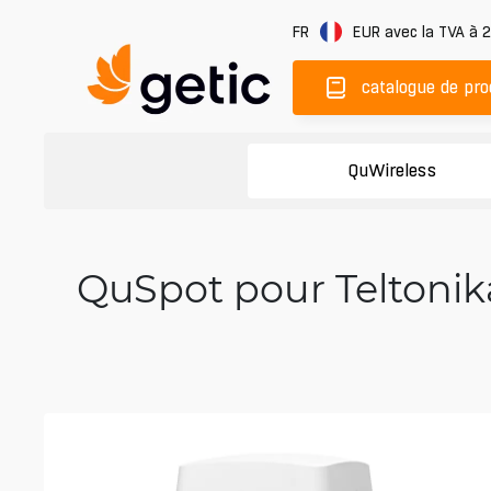
FR
EUR
avec la TVA à 
catalogue de pro
QuWireless
QuSpot pour Teltonika