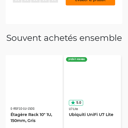
Souvent achetés ensemble
produit nouveau
5.0
E-RSF10-1U-150G
U7-Lite
Étagère Rack 10" 1U,
Ubiquiti UniFi U7 Lite
150mm, Gris