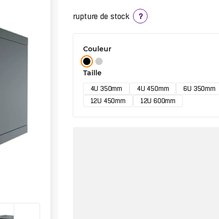
rupture de stock
?
Couleur
Taille
4U 350mm
4U 450mm
6U 350mm
12U 450mm
12U 600mm