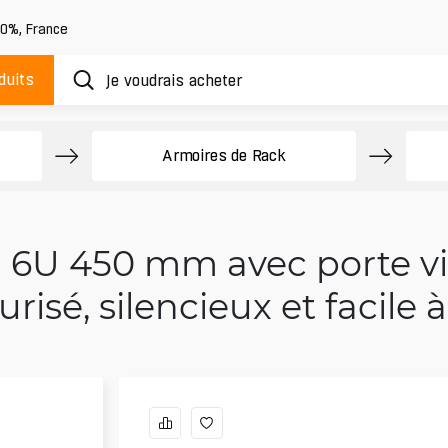
20%
,
France
duits
Armoires de Rack
" 6U 450 mm avec porte vit
urisé, silencieux et facile