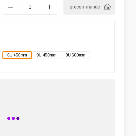
précommande
6U 450mm
9U 450mm
9U 600mm