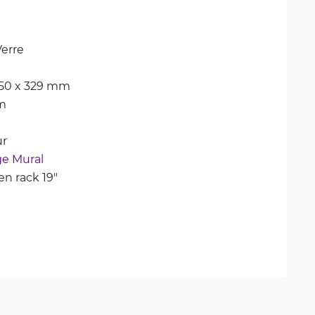
Verre
450 x 329 mm
m
ur
e Mural
n rack 19"