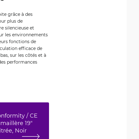
oite grâce à des
our plus de
e silencieuse et
our les environnements
eurs fonctions de
rculation efficace de
bas, sur les côtés et à
r des performances
onformity / CE
maillère 19"
trée, Noir