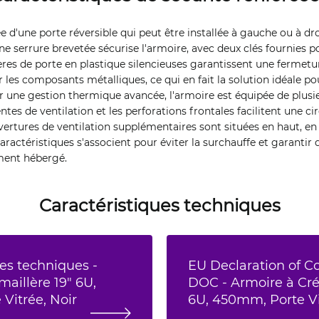
e d'une porte réversible qui peut être installée à gauche ou à dr
ne serrure brevetée sécurise l'armoire, avec deux clés fournies p
res de porte en plastique silencieuses garantissent une fermetur
es composants métalliques, ce qui en fait la solution idéale p
ur une gestion thermique avancée, l'armoire est équipée de plusi
ntes de ventilation et les perforations frontales facilitent une ci
uvertures de ventilation supplémentaires sont situées en haut, en 
 caractéristiques s'associent pour éviter la surchauffe et garanti
ment hébergé.
Caractéristiques techniques
es techniques -
EU Declaration of C
aillère 19" 6U,
DOC - Armoire à Cré
Vitrée, Noir
6U, 450mm, Porte Vi