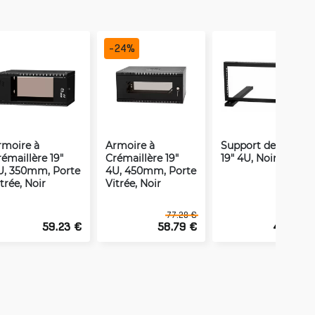
-
24
%
rmoire à
Armoire à
Support de Rack
émaillère 19"
Crémaillère 19"
19" 4U, Noir
U, 350mm, Porte
4U, 450mm, Porte
trée, Noir
Vitrée, Noir
77.28 €
59.23 €
58.79 €
46.57 €