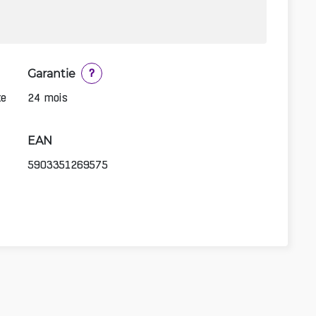
Garantie
?
te
24 mois
EAN
5903351269575