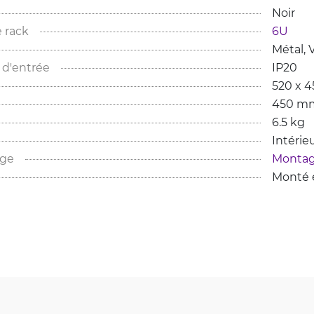
Noir
 rack
6U
Métal, 
 d'entrée
IP20
520 x 
450 m
6.5 kg
Intérie
age
Montag
Monté e