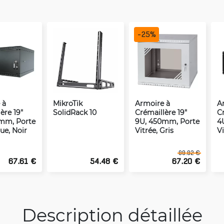
-
25
%
 à
MikroTik
Armoire à
A
ère 19"
SolidRack 10
Crémaillère 19"
Cr
mm, Porte
9U, 450mm, Porte
4
ue, Noir
Vitrée, Gris
Vi
89.82 €
67.61 €
54.48 €
67.20 €
Description détaillée