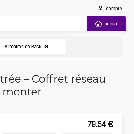
compte
panier
Armoires de Rack 19"
rée – Coffret réseau
 à monter
79.54
€