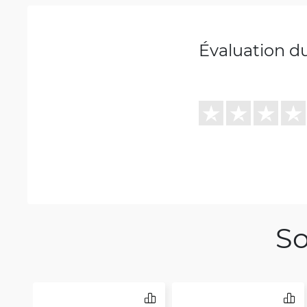
Évaluation d
So