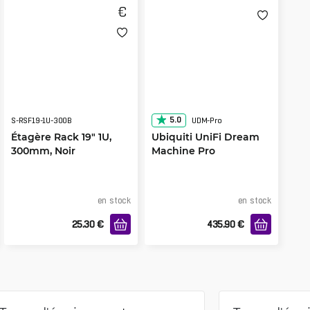
5.0
S-RSF19-1U-300B
UDM-Pro
Étagère Rack 19" 1U,
Ubiquiti UniFi Dream
300mm, Noir
Machine Pro
en stock
en stock
25.30
€
435.90
€