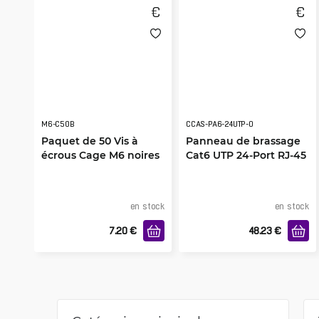
M6-C50B
CCAS-PA6-24UTP-O
Paquet de 50 Vis à
Panneau de brassage
écrous Cage M6 noires
Cat6 UTP 24-Port RJ-45
19"
19" 1U avec étagère
en stock
en stock
7.20
€
48.23
€