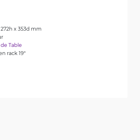
 272h x 353d mm
ur
 de Table
n rack 19"