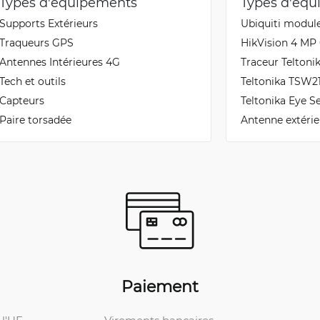
Types d'équipements
Types d'éq
Supports Extérieurs
Ubiquiti modul
Traqueurs GPS
HikVision 4 MP
Antennes Intérieures 4G
Traceur Teltoni
Tech et outils
Teltonika TSW21
Capteurs
Teltonika Eye S
Paire torsadée
Antenne extéri
Paiement
Virements bancaires.