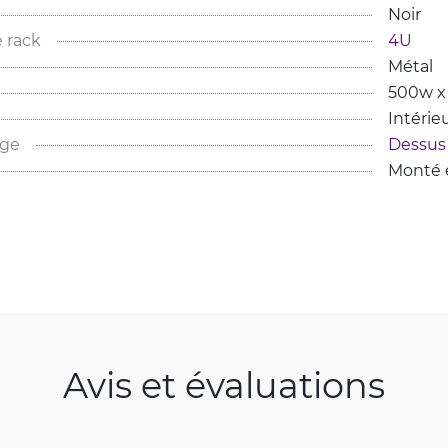
Noir
 rack
4U
Métal
500w x
Intérie
age
Dessus
Monté e
Avis et évaluations