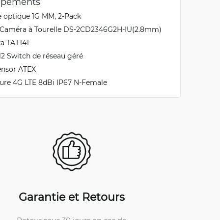
uipements
e optique 1G MM, 2-Pack
 Caméra à Tourelle DS-2CD2346G2H-IU(2.8mm)
ka TAT141
2 Switch de réseau géré
ensor ATEX
eure 4G LTE 8dBi IP67 N-Female
Garantie et Retours
Retour sous 30 jours en cas de