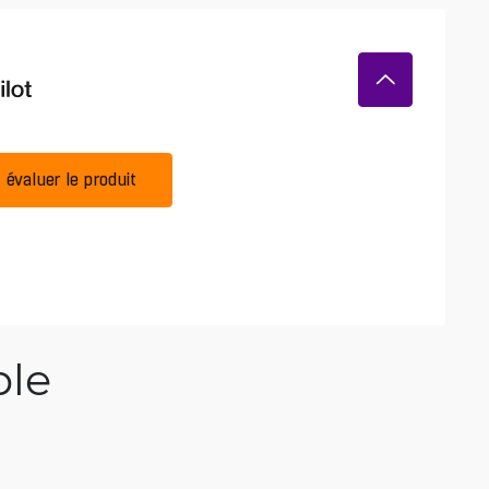
évaluer le produit
ble