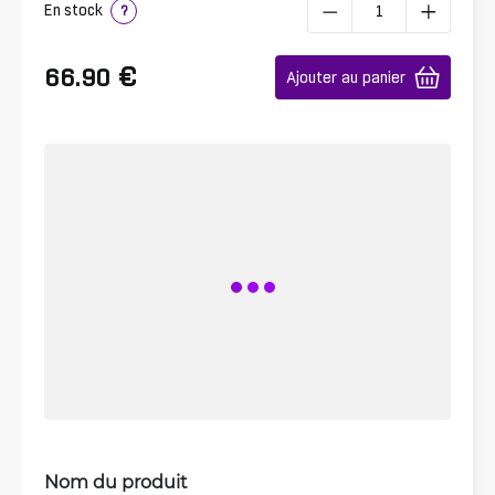
En stock
?
€
66.90
Ajouter au panier
Nom du produit