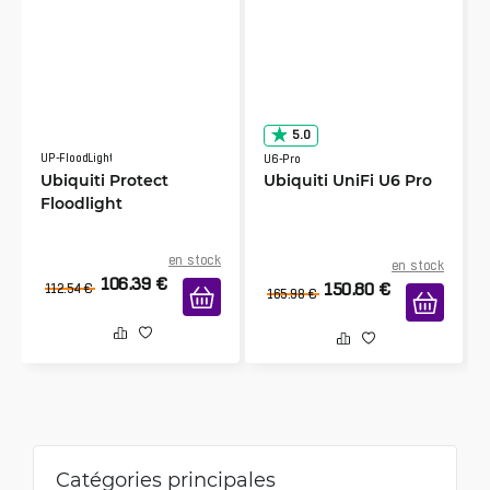
5.0
UP-FloodLight
U6-Pro
Ubiquiti Protect
Ubiquiti UniFi U6 Pro
Floodlight
en stock
en stock
106.39
€
150.80
€
112.54
€
165.98
€
Catégories principales