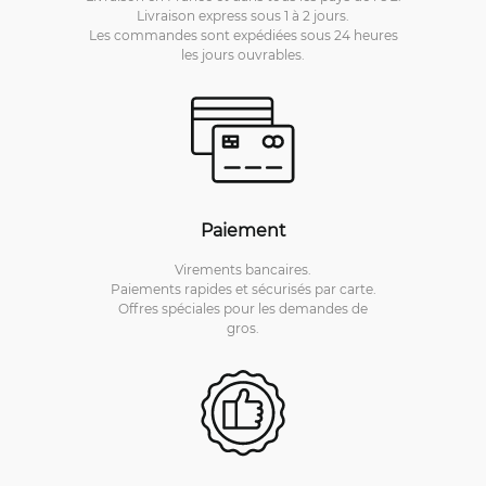
Livraison express sous 1 à 2 jours.
Les commandes sont expédiées sous 24 heures
les jours ouvrables.
Paiement
Virements bancaires.
Paiements rapides et sécurisés par carte.
Offres spéciales pour les demandes de
gros.