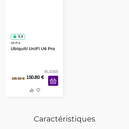
5.0
U6-Pro
Ubiquiti UniFi U6 Pro
en stock
150.80
€
165.98
€
Caractéristiques