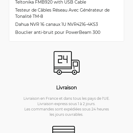
Teltonika FMB920 with USB Cable
Testeur de Câbles Réseau Avec Générateur de
Tonalité TM-8
Dahua NVR 16 canaux 1U NVR4216-4KS3
Bouclier anti-bruit pour PowerBeam 300
Livraison
Livraison en France et dans tous les pays de l'UE.
Livraison express sous 1 à 2 jours.
Les commandes sont expédiées sous 24 heures
les jours ouvrables.