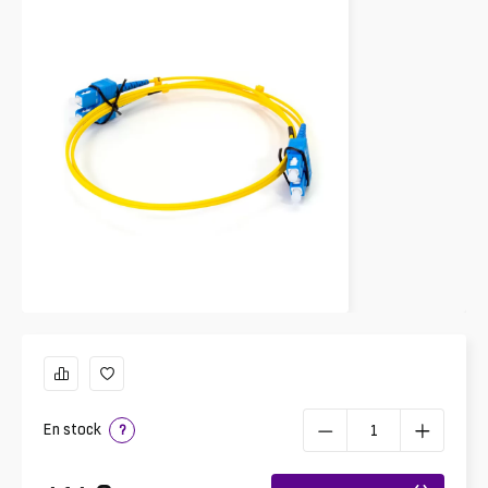
En stock
?