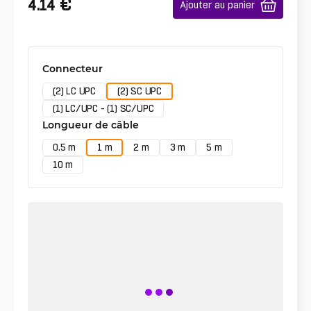
€
4.14
Ajouter au panier
Connecteur
(2) LC UPC
(2) SC UPC
(1) LC/UPC - (1) SC/UPC
Longueur de câble
0.5 m
1 m
2 m
3 m
5 m
10 m