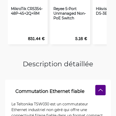
MikroTik CRS354-
Reyee 5-Port
Hikvision 
48P-4S+2Q+RM
Unmanaged Non-
DS-3E0106
PoE Switch
831.44 €
5.16 €
Description détaillée
Commutation Ethernet fiable
Le Teltonika TSW030 est un commutateur
Ethernet industriel non géré qui offre une
connectivité filaire fiable dans un format compact.