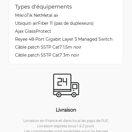
Types d'équipements
MikroTik NetMetal ax
Ubiquiti airFiber 11 (pas de duplexeurs)
Ajax GlassProtect
Reyee 48-Port Gigabit Layer 3 Managed Switch
Câble patch SSTP Cat7 1.5m noir
Câble patch SSTP Cat7 3m noir
Livraison
Livraison en France et dans tous les pays de l'UE.
Livraison express sous 1 à 2 jours.
Les commandes sont expédiées sous 24 heures