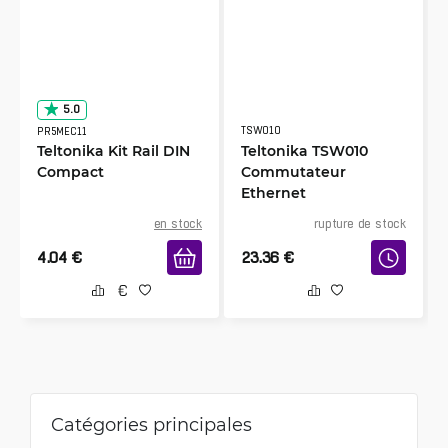
5.0
TSW010
PR5MEC11
Teltonika Kit Rail DIN
Teltonika TSW010
Compact
Commutateur
Ethernet
en stock
rupture de stock
4.04
€
23.36
€
Catégories principales