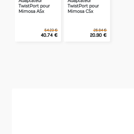
Adaptateur
Adaptateur
TwistPort pour
TwistPort pour
Mimosa A5x
Mimosa C5x
54.23 €
26.84 €
40.74 €
20.90 €