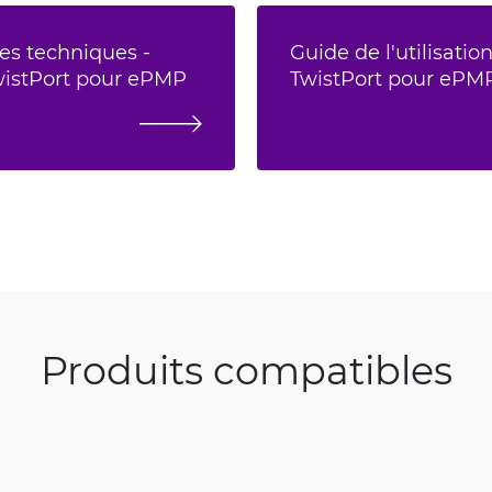
es techniques -
Guide de l'utilisatio
wistPort pour ePMP
TwistPort pour ePM
Produits compatibles