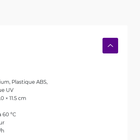
ium, 
Plastique ABS, 
ue UV
3.0 × 11.5 cm
à 60 °C
ur
/h