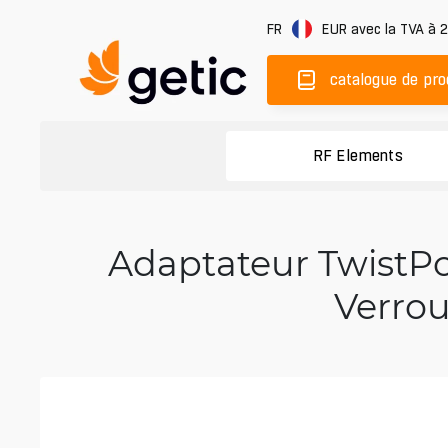
FR
EUR
avec la TVA à 
catalogue de pro
RF Elements
Adaptateur TwistPo
Verrou