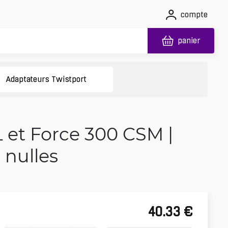
compte
panier
Adaptateurs Twistport
 et Force 300 CSM |
 nulles
40.33
€