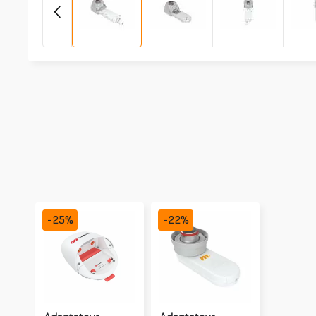
-
25
%
-
22
%