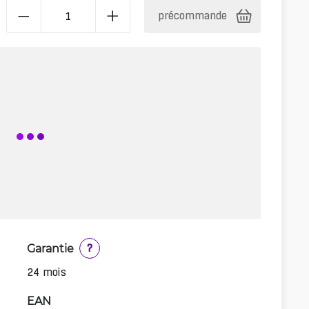
précommande
Garantie
?
24 mois
EAN