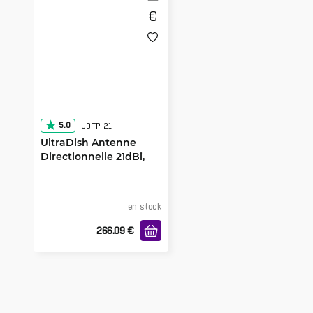
5.0
UD-TP-21
UltraDish Antenne
Directionnelle 21dBi,
TwistPort, 2-pack
en stock
266.09
€