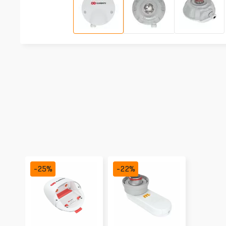
-
25
%
-
22
%