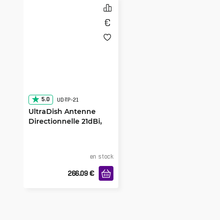
5.0
UD-TP-21
UltraDish Antenne
Directionnelle 21dBi,
TwistPort, 2-pack
en stock
266.09
€