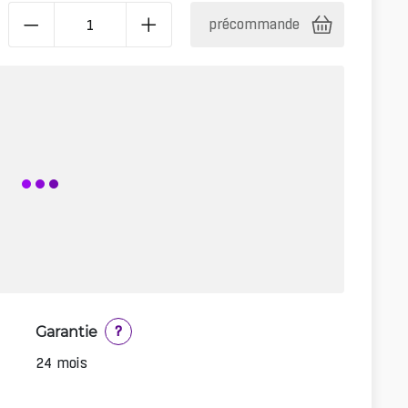
précommande
Garantie
?
24 mois