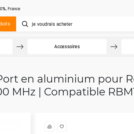
20%
,
France
duits
Accessoires
Port en aluminium pour Ro
00 MHz | Compatible RBM