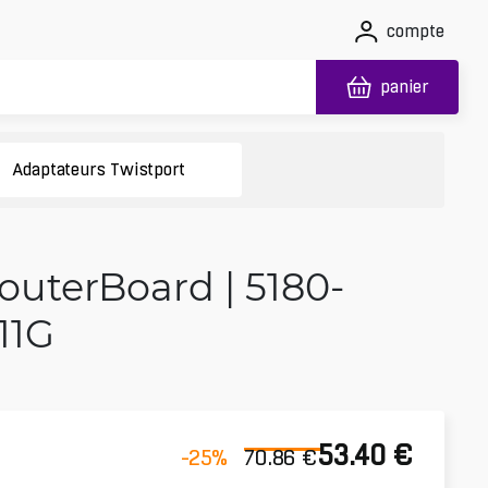
compte
panier
Adaptateurs Twistport
uterBoard | 5180-
11G
53.40
€
-25
%
70.86
€