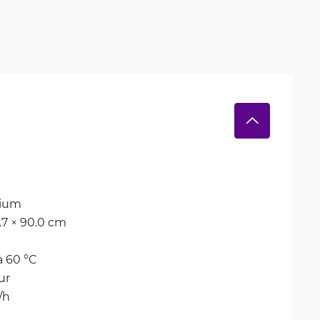
ium
7.7 × 90.0 cm
à 60 °C
ur
/h