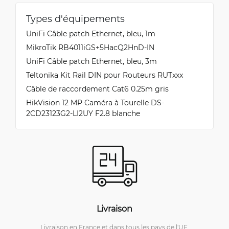
Types d'équipements
UniFi Câble patch Ethernet, bleu, 1m
MikroTik RB4011iGS+5HacQ2HnD-IN
UniFi Câble patch Ethernet, bleu, 3m
Teltonika Kit Rail DIN pour Routeurs RUTxxx
Câble de raccordement Cat6 0.25m gris
HikVision 12 MP Caméra à Tourelle DS-
2CD23123G2-LI2UY F2.8 blanche
Livraison
Livraison en France et dans tous les pays de l'UE.