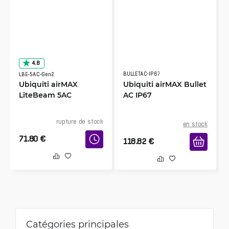
4.8
BULLETAC-IP67
LBE-5AC-Gen2
Ubiquiti airMAX
Ubiquiti airMAX Bullet
LiteBeam 5AC
AC IP67
rupture de stock
en stock
71.80
€
118.82
€
Catégories principales