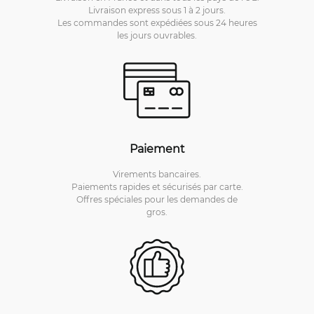
Livraison express sous 1 à 2 jours.
Les commandes sont expédiées sous 24 heures
les jours ouvrables.
Paiement
Virements bancaires.
Paiements rapides et sécurisés par carte.
Offres spéciales pour les demandes de
gros.