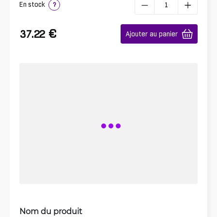
En stock
?
€
37.22
Ajouter au panier
Nom du produit