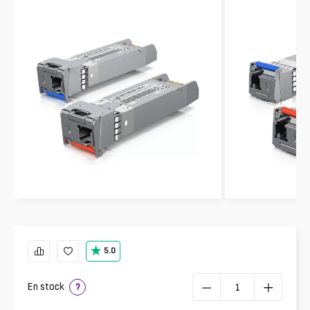
5.0
En stock
?