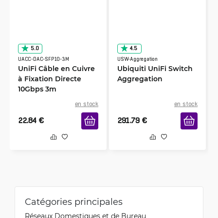
5.0
4.5
UACC-DAC-SFP10-3M
USW-Aggregation
UniFi Câble en Cuivre
Ubiquiti UniFi Switch
à Fixation Directe
Aggregation
10Gbps 3m
en stock
en stock
22.84
€
291.79
€
Catégories principales
Réseaux Domestiques et de Bureau