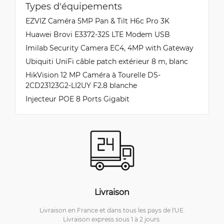
Types d'équipements
EZVIZ Caméra 5MP Pan & Tilt H6c Pro 3K
Huawei Brovi E3372-325 LTE Modem USB
Imilab Security Camera EC4, 4MP with Gateway
Ubiquiti UniFi câble patch extérieur 8 m, blanc
HikVision 12 MP Caméra à Tourelle DS-
2CD23123G2-LI2UY F2.8 blanche
Injecteur POE 8 Ports Gigabit
Livraison
Livraison en France et dans tous les pays de l'UE.
Livraison express sous 1 à 2 jours.