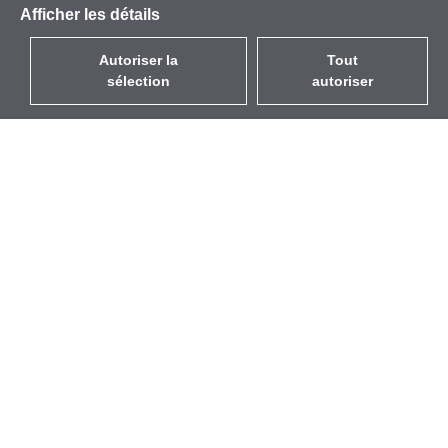
Afficher les détails
Autoriser la
Tout
sélection
autoriser
FR
EUR
avec la TVA à 20%
,
France
Catalogue
À propos
Équipement d’Extérieur
Entreprise
Sans Fil
Marques
Antennes Intégrées
Événements
WiFi 5
StarCoins
Câbles Pigtails
Contacts
Montures et supports
Termes et Conditions