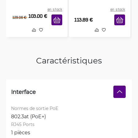
en stock
en stock
103.00
€
129.06
€
113.89
€
Caractéristiques
Interface
Normes de sortie PoE
802.3at (PoE+)
RJ45 Ports
1 pièces