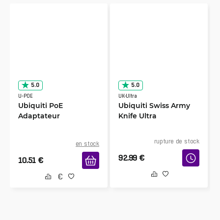
5.0
5.0
U-POE
UK-Ultra
Ubiquiti PoE
Ubiquiti Swiss Army
Adaptateur
Knife Ultra
rupture de stock
en stock
92.99
€
10.51
€