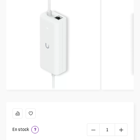
En stock
?