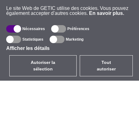
Le site Web de GETIC utilise des cookies. Vous pouvez
également accepter d'autres cookies.
En savoir plus.
Nécessaires
Préférences
Statistiques
Marketing
Afficher les détails
Autoriser la
Tout
sélection
autoriser
FR
EUR
avec la TVA à 20%
,
France
Catalogue
À propos
Équipement d’Extérieur
Entreprise