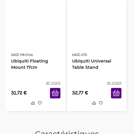
UACC-FM-17cm
UACC-UTS
Ubiquiti Floating
Ubiquiti Universal
Mount 17cm
Table Stand
en stock
en stock
31.72
€
32.77
€
Caractéristiques