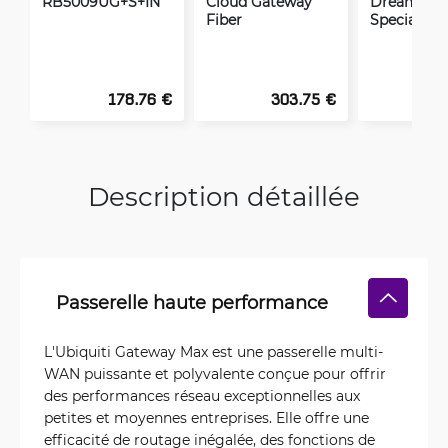
RB5009UG+S+IN
Cloud Gateway
Dream Mac
Fiber
Special Edi
178.76 €
303.75 €
5
Description détaillée
Passerelle haute performance
L'Ubiquiti Gateway Max est une passerelle multi-
WAN puissante et polyvalente conçue pour offrir
des performances réseau exceptionnelles aux
petites et moyennes entreprises. Elle offre une
efficacité de routage inégalée, des fonctions de