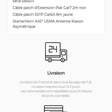
série RB4011
Câble patch d'Extension Plat Cat7 2m noir
Câble patch SSTP Cat6A 8m jaune
StarterHorn A45° USMA Antenne Klaxon
Asymétrique
Livraison
Livraison en France et dans tous les pays de l'UE.
Livraison express sous 1 à 2 jours.
Les commandes sont expédiées sous 24 heures
les jours ouvrables.