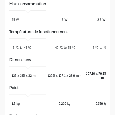
Max. consommation
 25 W
5 W
2.5 W
Température de fonctionnement
 -5 °C to 45 °C
-40 °C to 55 °C
-5 °C to 45 °C
Dimensions
107.16 x 70.15 x 21.
 135 x 185 x 32 mm
122.5 x 107.1 x 28.0 mm
mm
Poids
 1.2 kg
0.230 kg
0.150 kg