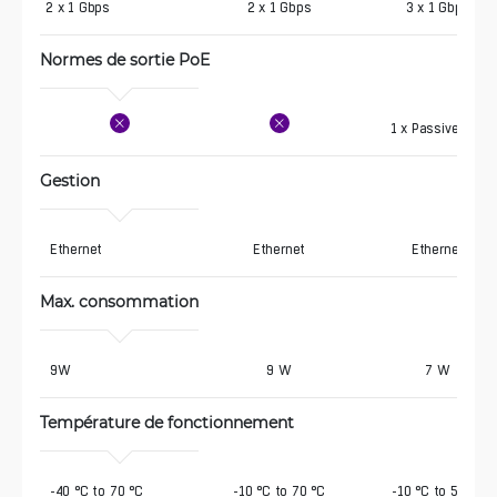
2 x 1 Gbps
2 x 1 Gbps
3 x 1 Gbps
Normes de sortie PoE
1 x Passive PoE
Gestion
 Ethernet
Ethernet
Ethernet
Max. consommation
 9W
9 W
7 W
Température de fonctionnement
 -40 °C to 70 °C
-10 °C to 70 °C
-10 °C to 50 °C