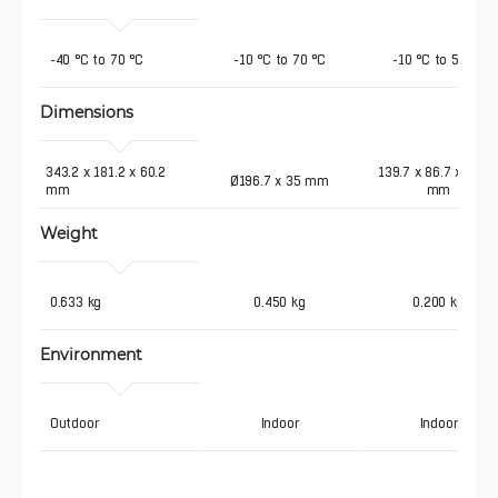
 -40 °C to 70 °C
-10 °C to 70 °C
-10 °C to 50 °C
Dimensions
343.2 x 181.2 x 60.2 
139.7 x 86.7 x 25.7
Ø196.7 x 35 mm
mm
mm
Weight
 0.633 kg
0.450 kg
0.200 kg
Environment
 Outdoor
Indoor
Indoor