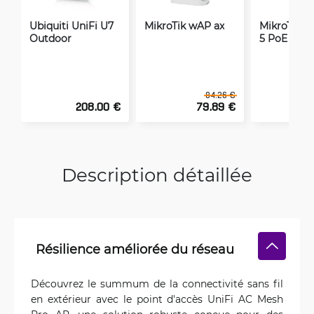
Ubiquiti UniFi U7
MikroTik wAP ax
MikroTik O
Outdoor
5 PoE ac
84.26 €
208.00 €
79.89 €
1
Description détaillée
Résilience améliorée du réseau
Découvrez le summum de la connectivité sans fil
en extérieur avec le point d'accès UniFi AC Mesh