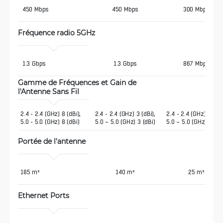
 450 Mbps
450 Mbps
300 Mbps
Fréquence radio 5GHz 
 1.3 Gbps
1.3 Gbps
867 Mbps
Gamme de Fréquences et Gain de 
l'Antenne Sans Fil 
2.4 - 2.4 (GHz) 8 (dBi),  
2.4 - 2.4 (GHz) 3 (dBi),
2.4 - 2.4 (GHz) 1 (dBi
5.0 - 5.0 (GHz) 8 (dBi)
5.0 – 5.0 (GHz) 3 (dBi)
5.0 – 5.0 (GHz) 2 (dB
Portée de l'antenne
185 m²
140 m²
25 m²
Ethernet Ports