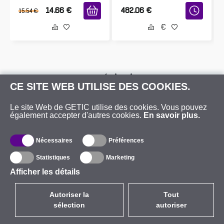
14.66
€
482.06
€
15.54
€
Caractéristiques
CE SITE WEB UTILISE DES COOKIES.
Le site Web de GETIC utilise des cookies. Vous pouvez
également accepter d'autres cookies.
En savoir plus.
Réseau Sans Fil
Nécessaires
Préférences
Génération
Statistiques
Marketing
WiFi 5
Afficher les détails
Norme
802.11n/ac
Autoriser la
Tout
sélection
autoriser
MIMO
2.4GHz 3x3, 
5GHz 3x3