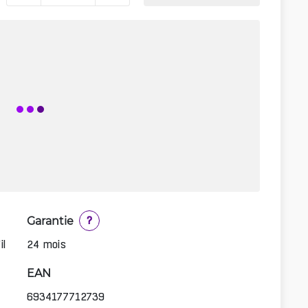
Garantie
?
il
24 mois
EAN
6934177712739