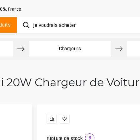
20%
,
France
duits
Chargeurs
i 20W Chargeur de Voiture
rupture de stock
?