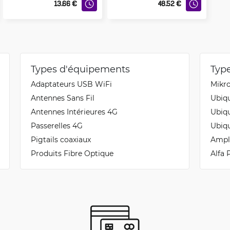
13.66
€
48.52
€
Types d'équipements
Typ
Adaptateurs USB WiFi
Mikr
Antennes Sans Fil
Ubiq
Antennes Intérieures 4G
Ubiq
Passerelles 4G
Ubiq
Pigtails coaxiaux
Ampl
Produits Fibre Optique
Alfa 