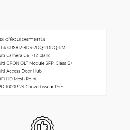
es d'équipements
oTik CRS812-8DS-2DQ-2DDQ-RM
uiti Camera G6 PTZ blanc
uiti GPON OLT Module SFP, Class B+
uiti Access Door Hub
iFi HD Mesh Point
PD-1000R-24 Convertisseur PoE