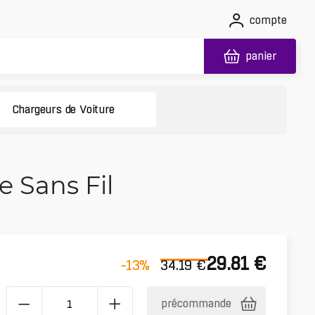
compte
panier
Chargeurs de Voiture
 Sans Fil
29.81
€
-13
%
34.19
€
précommande