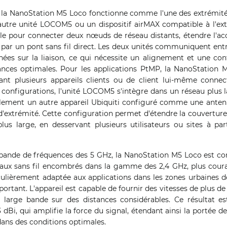
 la NanoStation M5 Loco fonctionne comme l'une des extrémités d
utre unité LOCOM5 ou un dispositif airMAX compatible à l'ext
le pour connecter deux nœuds de réseau distants, étendre l'acc
 par un pont sans fil direct. Les deux unités communiquent entre 
ées sur la liaison, ce qui nécessite un alignement et une con
nces optimales. Pour les applications PtMP, la NanoStation 
ant plusieurs appareils clients ou de client lui-même conne
es configurations, l'unité LOCOM5 s'intègre dans un réseau plus
llement un autre appareil Ubiquiti configuré comme une antenn
 d'extrémité. Cette configuration permet d'étendre la couverture
lus large, en desservant plusieurs utilisateurs ou sites à par
bande de fréquences des 5 GHz, la NanoStation M5 Loco est co
naux sans fil encombrés dans la gamme des 2,4 GHz, plus cour
iculièrement adaptée aux applications dans les zones urbaines
important. L'appareil est capable de fournir des vitesses de plus de 
à large bande sur des distances considérables. Ce résultat e
 dBi, qui amplifie la force du signal, étendant ainsi la portée de
dans des conditions optimales.