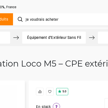
20%
,
France
duits
Équipement d’Extérieur Sans Fil
ation Loco M5 – CPE extér
5.0
En stock
?