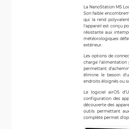
La NanoStation M5 Loco
Son faible encombremen
qui la rend polyvalen
l'appareil est conçu p
résistante aux intemp
météorologiques défav
extérieur.
Les options de connec
charge l'alimentation 
permettant d'achemine
élimine le besoin d'
endroits éloignés ou sur
Le logiciel airOS d'
configuration des app
découverte des appareil
outils permettant aux
complète permet d'opti