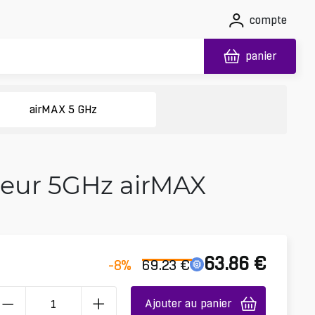
compte
panier
airMAX 5 GHz
ieur 5GHz airMAX
63.86
€
-8
%
69.23
€
Ajouter au panier