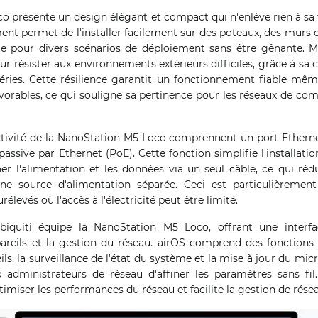
 présente un design élégant et compact qui n'enlève rien à sa 
t permet de l'installer facilement sur des poteaux, des murs o
te pour divers scénarios de déploiement sans être gênante. Mal
our résister aux environnements extérieurs difficiles, grâce à sa 
éries. Cette résilience garantit un fonctionnement fiable mê
orables, ce qui souligne sa pertinence pour les réseaux de com
tivité de la NanoStation M5 Loco comprennent un port Ethern
passive par Ethernet (PoE). Cette fonction simplifie l'installati
r l'alimentation et les données via un seul câble, ce qui ré
une source d'alimentation séparée. Ceci est particulièremen
élevés où l'accès à l'électricité peut être limité.
Ubiquiti équipe la NanoStation M5 Loco, offrant une interfa
areils et la gestion du réseau. airOS comprend des fonctions 
s, la surveillance de l'état du système et la mise à jour du micr
 administrateurs de réseau d'affiner les paramètres sans fil. 
miser les performances du réseau et facilite la gestion de résea