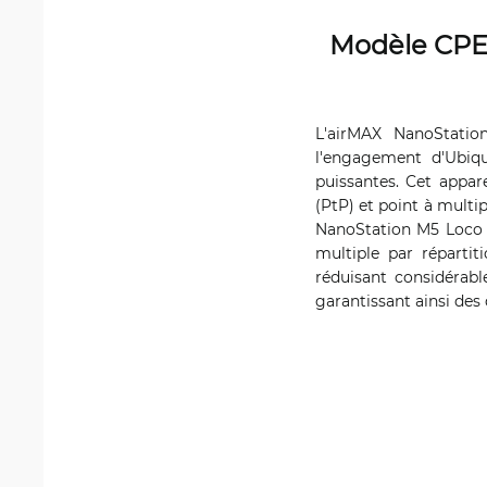
Modèle CPE 
L'airMAX NanoStatio
l'engagement d'Ubiqu
puissantes. Cet appar
(PtP) et point à multi
NanoStation M5 Loco u
multiple par réparti
réduisant considérabl
garantissant ainsi des 