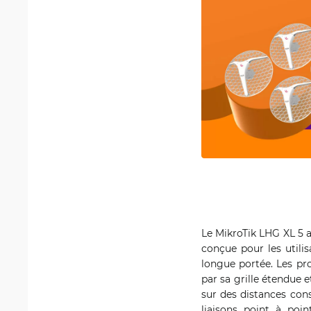
Le MikroTik LHG XL 5 a
conçue pour les utilis
longue portée. Les p
par sa grille étendue e
sur des distances cons
liaisons point à poin