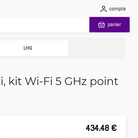
compte
panier
LHG
i, kit Wi‑Fi 5 GHz point
434.48
€