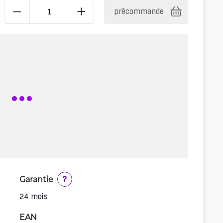
précommande
Garantie
?
24 mois
EAN