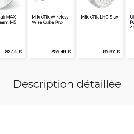
i airMAX
MikroTik Wireless
MikroTik LHG 5 ax
U
eam M5
Wire Cube Pro
P
4
92.14 €
255.46 €
85.67 €
Description détaillée