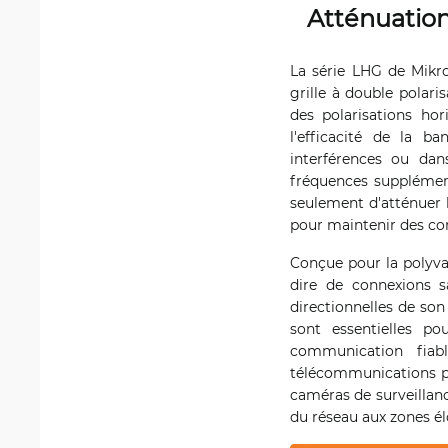
Atténuation
La série LHG de Mikro
grille à double polar
des polarisations hor
l'efficacité de la b
interférences ou dan
fréquences supplément
seulement d'atténuer l
pour maintenir des co
Conçue pour la polyval
dire de connexions s
directionnelles de son
sont essentielles po
communication fiab
télécommunications po
caméras de surveillanc
du réseau aux zones él