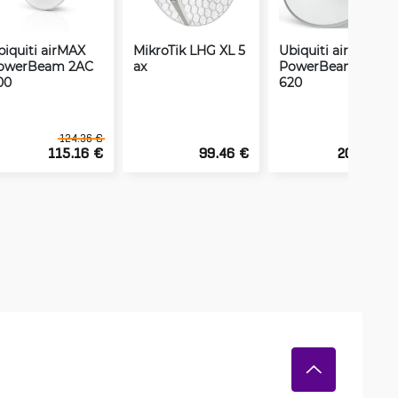
biquiti airMAX
MikroTik LHG XL 5
Ubiquiti airMAX
owerBeam 2AC
ax
PowerBeam 5AC
00
620
124.36 €
115.16 €
99.46 €
209.39 €