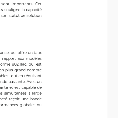
s sont importants. Cet
ts souligne la capacité
 son statut de solution
ance, qui offre un taux
ar rapport aux modèles
norme 802.11ac, qui est
son plus grand nombre
ables tout en réduisant
bande passante. Avec un
sante et est capable de
és simultanées à large
necté reçoit une bande
formances globales du