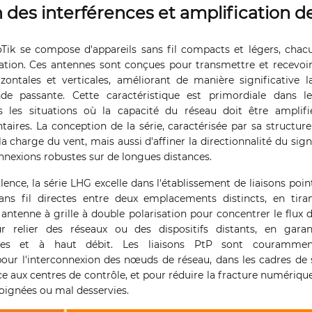
 des interférences et amplification de
Tik se compose d'appareils sans fil compacts et légers, cha
isation. Ces antennes sont conçues pour transmettre et recevoir
izontales et verticales, améliorant de manière significative l
ande passante. Cette caractéristique est primordiale dans l
s les situations où la capacité du réseau doit être amplifi
aires. La conception de la série, caractérisée par sa structure
a charge du vent, mais aussi d'affiner la directionnalité du signa
nnexions robustes sur de longues distances.
ence, la série LHG excelle dans l'établissement de liaisons point 
ans fil directes entre deux emplacements distincts, en tiran
 antenne à grille à double polarisation pour concentrer le flux d
ur relier des réseaux ou des dispositifs distants, en gara
les et à haut débit. Les liaisons PtP sont couramment
ur l'interconnexion des nœuds de réseau, dans les cadres de sé
e aux centres de contrôle, et pour réduire la fracture numériqu
oignées ou mal desservies.