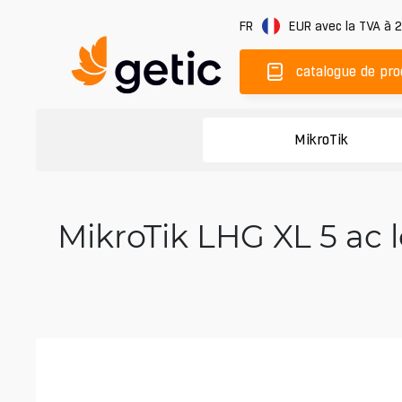
FR
EUR
avec la TVA à 
catalogue de pro
MikroTik
MikroTik LHG XL 5 ac lo