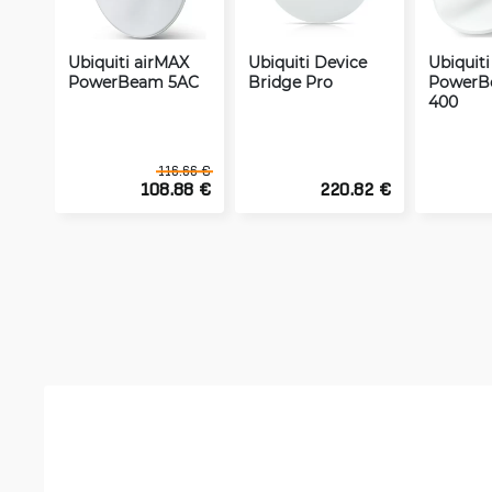
Ubiquiti airMAX
Ubiquiti Device
Ubiquit
PowerBeam 5AC
Bridge Pro
PowerB
400
116.66 €
108.88 €
220.82 €