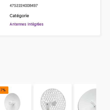
4752224008497
Catégorie
Antennes Intégrées
-
7
%