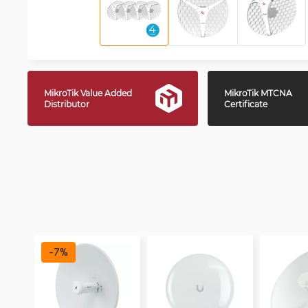
MikroTik Value Added
MikroTik MTCNA
Distributor
Certificate
-
7
%