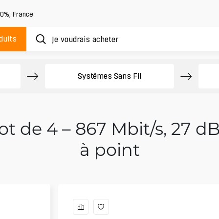
20%
,
France
duits
Systèmes Sans Fil
t de 4 – 867 Mbit/s, 27 dB
à point