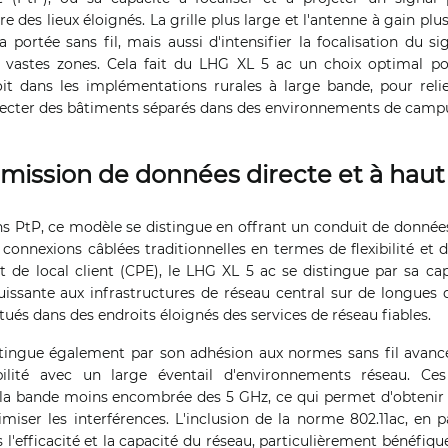
re des lieux éloignés. La grille plus large et l'antenne à gain p
 portée sans fil, mais aussi d'intensifier la focalisation du sign
e vastes zones. Cela fait du LHG XL 5 ac un choix optimal po
it dans les implémentations rurales à large bande, pour relier
ecter des bâtiments séparés dans des environnements de camp
mission de données directe et à haut
s PtP, ce modèle se distingue en offrant un conduit de données
 connexions câblées traditionnelles en termes de flexibilité et de
 de local client (CPE), le LHG XL 5 ac se distingue par sa ca
uissante aux infrastructures de réseau central sur de longues d
situés dans des endroits éloignés des services de réseau fiables.
tingue également par son adhésion aux normes sans fil avancée
ilité avec un large éventail d'environnements réseau. Ces
la bande moins encombrée des 5 GHz, ce qui permet d'obtenir 
miser les interférences. L'inclusion de la norme 802.11ac, en 
l'efficacité et la capacité du réseau, particulièrement bénéfiqu