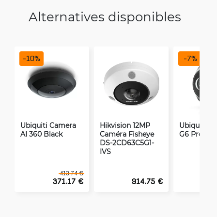
Alternatives disponibles
-
10
%
-
7
%
Ubiquiti Camera
Hikvision 12MP
Ubiquiti c
AI 360 Black
Caméra Fisheye
G6 Pro 360
DS-2CD63C5G1-
IVS
413.74 €
371.17 €
914.75 €
5