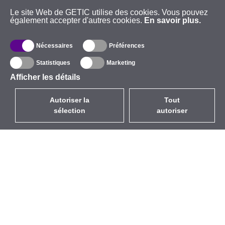
Le site Web de GETIC utilise des cookies. Vous pouvez
également accepter d'autres cookies.
En savoir plus.
Nécessaires
Préférences
Statistiques
Marketing
Afficher les détails
Autoriser la
Tout
sélection
autoriser
FR
EUR
avec la TVA à 20%
,
France
Catalogue
À propos
Équipement d’Extérieur
Entreprise