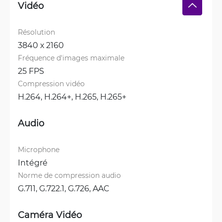
Vidéo
Résolution
3840 х 2160
Fréquence d'images maximale
25 FPS
Compression vidéo
H.264, 
H.264+, 
H.265, 
H.265+
Audio
Microphone
Intégré
Norme de compression audio
G.711, 
G.722.1, 
G.726, 
AAC
Caméra Vidéo