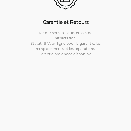
Garantie et Retours
Retour sous 30 jours en cas de
rétractation.
Statut RMA en ligne pour la garantie, les
remplacements et les réparations.
Garantie prolongée disponible.