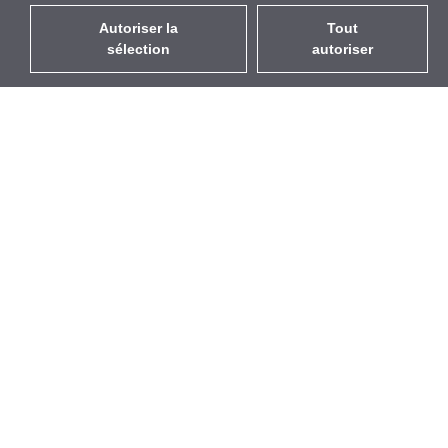
Autoriser la
Tout
sélection
autoriser
FR
EUR
avec la TVA à 20%
,
France
Catalogue
À propos
Équipement d’Extérieur
Entreprise
Sans Fil
Marques
Antennes Intégrées
Événements
WiFi 5
StarCoins
Câbles Pigtails
Contacts
Montures et supports
Termes et Conditions
Licences
Confidentialité