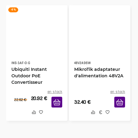
-8 %
INS-3AF-O-G
48V2A96W
Ubiquiti Instant
MikroTik adaptateur
Outdoor PoE
d'alimentation 48V2A
Convertisseur
en stock
en stock
20.92
€
22.62
€
32.40
€