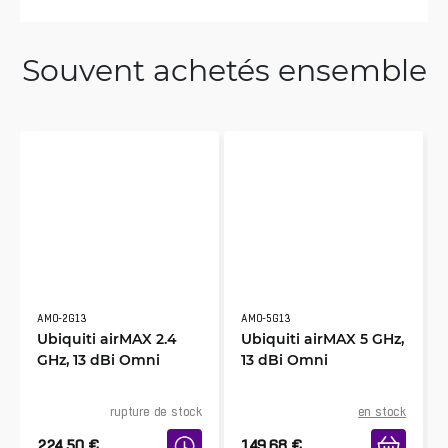
Souvent achetés ensemble
AMO-2G13
AMO-5G13
Ubiquiti airMAX 2.4
Ubiquiti airMAX 5 GHz,
GHz, 13 dBi Omni
13 dBi Omni
rupture de stock
en stock
224.50
€
149.68
€