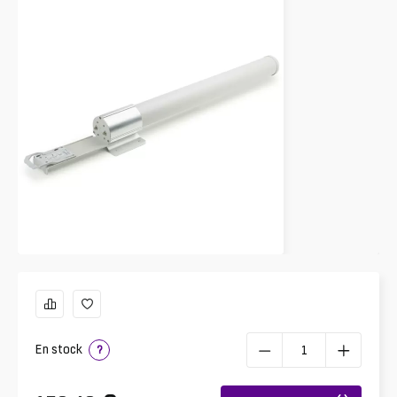
En stock
?