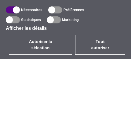
Nécessaires
Préférences
Statistiques
Marketing
Afficher les détails
Autoriser la
Tout
sélection
autoriser
FR
EUR
avec la TVA à 20%
,
France
Catalogue
À propos
Équipement d’Extérieur
Entreprise
Sans Fil
Marques
Antennes Intégrées
Événements