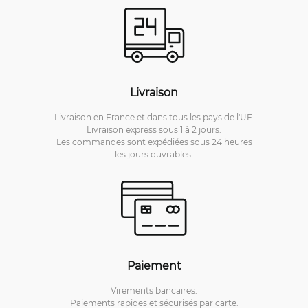
Livraison
Livraison en France et dans tous les pays de l'UE.
Livraison express sous 1 à 2 jours.
Les commandes sont expédiées sous 24 heures
les jours ouvrables.
Paiement
Virements bancaires.
Paiements rapides et sécurisés par carte.