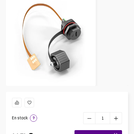
En stock
?