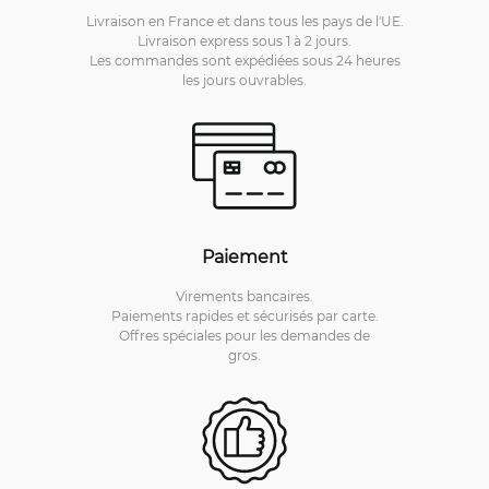
Livraison en France et dans tous les pays de l'UE.
Livraison express sous 1 à 2 jours.
Les commandes sont expédiées sous 24 heures
les jours ouvrables.
Paiement
Virements bancaires.
Paiements rapides et sécurisés par carte.
Offres spéciales pour les demandes de
gros.