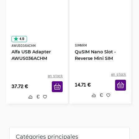
4.9
SIMNRM
AWUS036ACHM
Alfa USB Adapter
QuSIM Nano Slot -
AWUS036ACHM
Reverse Mini SIM
en stock
en stock
14.71
€
37.72
€
Catégories principales