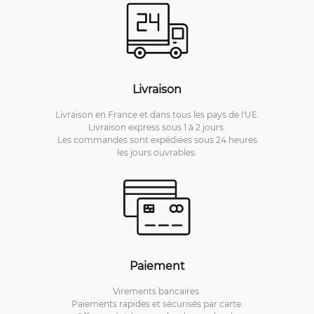
Livraison
Livraison en France et dans tous les pays de l'UE.
Livraison express sous 1 à 2 jours.
Les commandes sont expédiées sous 24 heures
les jours ouvrables.
Paiement
Virements bancaires.
Paiements rapides et sécurisés par carte.