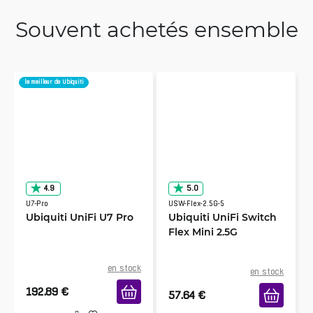
Souvent achetés ensemble
le meilleur de Ubiquiti
4.9
5.0
U7-Pro
USW-Flex-2.5G-5
Ubiquiti UniFi U7 Pro
Ubiquiti UniFi Switch
Flex Mini 2.5G
en stock
en stock
192.89
€
57.64
€