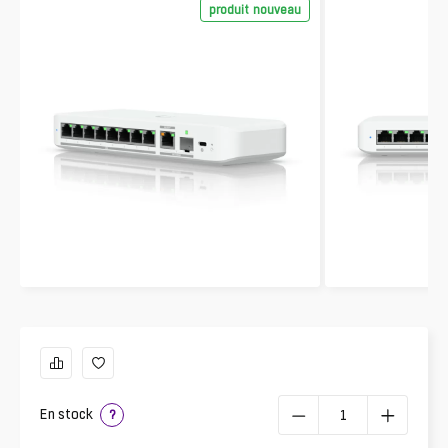
produit nouveau
En stock
?