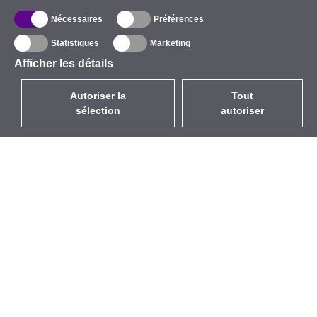
Nécessaires
Préférences
Statistiques
Marketing
Afficher les détails
Autoriser la
Tout
sélection
autoriser
FR
EUR
avec la TVA à 20%
,
France
Catalogue
À propos
Équipement d’Extérieur
Entreprise
Sans Fil
Marques
Antennes Intégrées
Événements