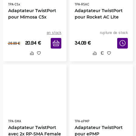
TPA-C5x
TPA-R5AC
Adaptateur TwistPort
Adaptateur TwistPort
pour Mimosa C5x
pour Rocket AC Lite
en stock
rupture de stock
20.94
€
34.09
€
26.89
€
TPA-SMA
TPA-ePMP
Adaptateur TwistPort
Adaptateur TwistPort
avec 2x RP-SMA Female
pour ePMP