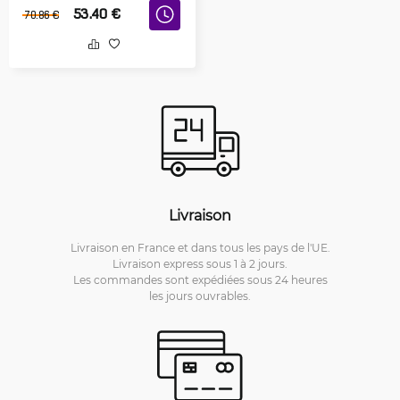
53.40
€
70.86
€
Livraison
Livraison en France et dans tous les pays de l'UE.
Livraison express sous 1 à 2 jours.
Les commandes sont expédiées sous 24 heures
les jours ouvrables.