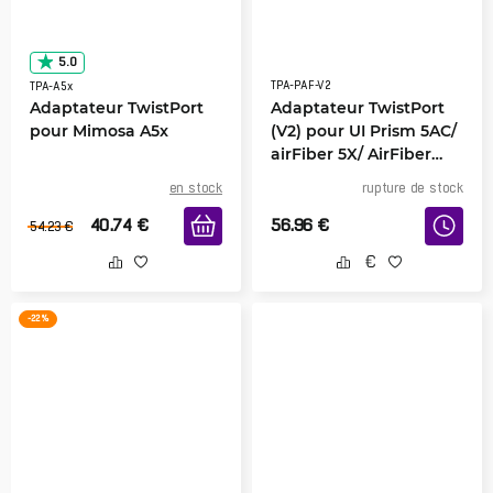
5.0
TPA-PAF-V2
TPA-A5x
Adaptateur TwistPort
Adaptateur TwistPort
pour Mimosa A5x
(V2) pour UI Prism 5AC/
airFiber 5X/ AirFiber
LTU/ Wave MLO5
en stock
rupture de stock
40.74
€
56.96
€
54.23
€
-22 %