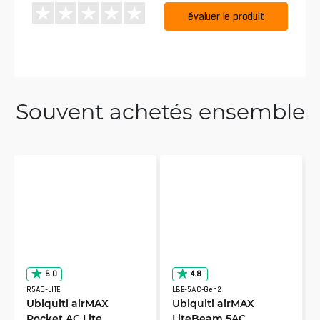
évaluer le produit
Souvent achetés ensemble
5.0
4.8
R5AC-LITE
LBE-5AC-Gen2
Ubiquiti airMAX
Ubiquiti airMAX
Rocket AC Lite
LiteBeam 5AC