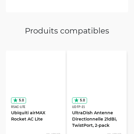
Produits compatibles
5.0
5.0
R5AC-LITE
UD-TP-21
Ubiquiti airMAX
UltraDish Antenne
Rocket AC Lite
Directionnelle 21dBi,
TwistPort, 2-pack