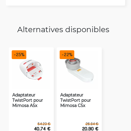
Alternatives disponibles
-
25
%
-
22
%
Adaptateur
Adaptateur
TwistPort pour
TwistPort pour
Mimosa A5x
Mimosa C5x
54.23 €
26.84 €
40.74 €
20.90 €