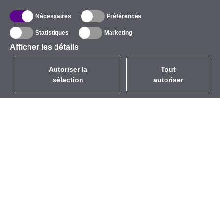
Nécessaires
Préférences
Statistiques
Marketing
Afficher les détails
Autoriser la
Tout
sélection
autoriser
FR
EUR
avec la TVA à 20%
,
France
Catalogue
À propos
Équipement d’Extérieur
Entreprise
Sans Fil
Marques
Antennes Intégrées
Événements