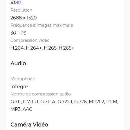
4MP
Résolution
2688 x 1520
Fréquence d'images maximale
30 FPS
Compression vidéo
H.264, 
H.264+, 
H.265, 
H.265+
Audio
Microphone
Intégré
Norme de compression audio
G.711, 
G.711 U, 
G.711 A, 
G.722.1, 
G.726, 
MP2L2, 
PCM, 
MP3, 
AAC
Caméra Vidéo