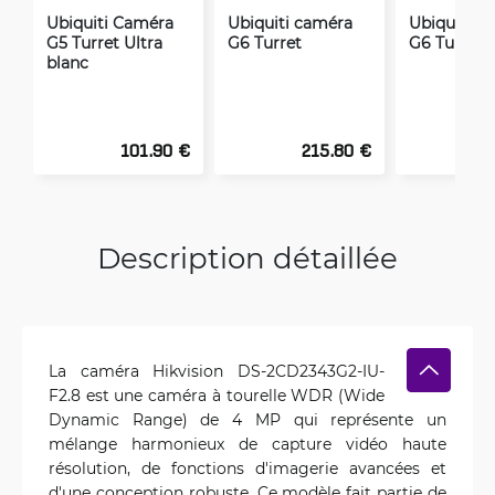
Ubiquiti Caméra
Ubiquiti caméra
Ubiquiti c
G5 Turret Ultra
G6 Turret
G6 Turret n
blanc
101.90 €
215.80 €
2
Description détaillée
La caméra Hikvision DS-2CD2343G2-IU-
F2.8 est une caméra à tourelle WDR (Wide
Dynamic Range) de 4 MP qui représente un
mélange harmonieux de capture vidéo haute
résolution, de fonctions d'imagerie avancées et
d'une conception robuste. Ce modèle fait partie de