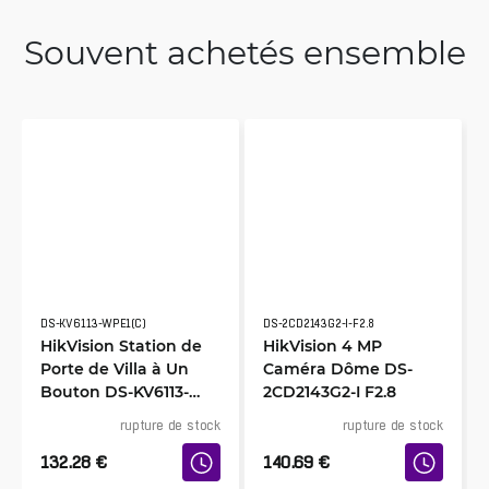
Souvent achetés ensemble
DS-KV6113-WPE1(C)
DS-2CD2143G2-I-F2.8
HikVision Station de
HikVision 4 MP
Porte de Villa à Un
Caméra Dôme DS-
Bouton DS-KV6113-
2CD2143G2-I F2.8
WPE1
rupture de stock
rupture de stock
132.28
€
140.69
€