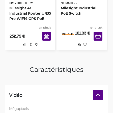
MS-S02xx-GL
UR35-L04EU-G-P-W
Milesight 4G
Milesight Industrial
Industrial Router UR35
PoE Switch
Pro WiFi4 GPS PoE
en stock
en stock
161.33
€
198.73
€
252.79
€
Caractéristiques
Vidéo
Mégapixels