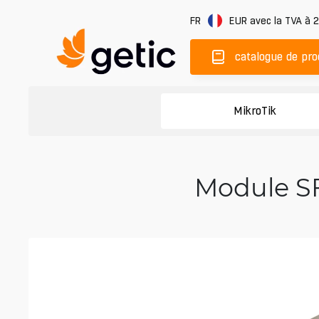
FR
EUR
avec la TVA à 
catalogue de pro
MikroTik
Module S