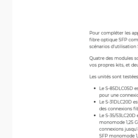
Pour compléter les app
fibre optique SFP comp
scénarios d'utilisation
Quatre des modules so
vos propres kits, et de
Les unités sont testée
Le S-85DLC05D est
pour une connexi
Le S-31DLC20D est
des connexions f
Le S-35/53LC20D 
monomode 1,25 G a
connexions jusqu
SFP monomode 1,2