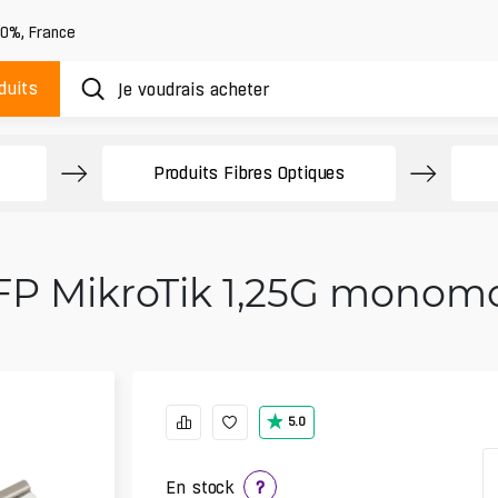
20%
,
France
duits
Produits Fibres Optiques
FP MikroTik 1,25G monom
5.0
En stock
?