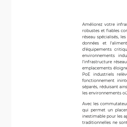
Améliorez votre infra
robustes et fiables co
réseau spécialisés, le
données et l'aliment
d'équipements critiq
environnements indu
l'infrastructure résea
emplacements éloignés
PoE industriels relè
fonctionnement ininte
séparés, réduisant ain
les environnements où 
Avec les commutateurs 
qui permet un placeme
inestimable pour les a
traditionnelles ne son