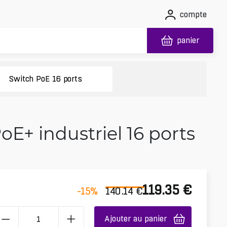
compte
panier
Switch PoE 16 ports
oE+ industriel 16 ports
119.35
€
-15
%
140.14
€
Ajouter au panier