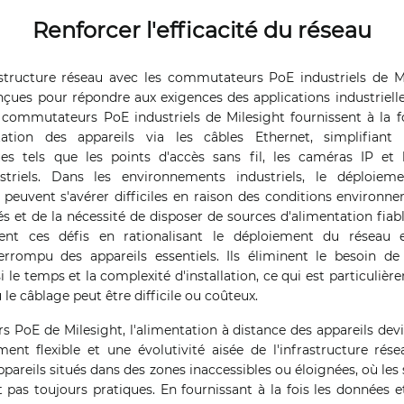
Renforcer l'efficacité du réseau
structure réseau avec les commutateurs PoE industriels de Mi
nçues pour répondre aux exigences des applications industrielle
s commutateurs PoE industriels de Milesight fournissent à la f
ation des appareils via les câbles Ethernet, simplifiant
ues tels que les points d'accès sans fil, les caméras IP et 
striels. Dans les environnements industriels, le déploiem
u peuvent s'avérer difficiles en raison des conditions environnem
 et de la nécessité de disposer de sources d'alimentation fia
vent ces défis en rationalisant le déploiement du réseau 
rrompu des appareils essentiels. Ils éliminent le besoin de
si le temps et la complexité d'installation, ce qui est particuli
le câblage peut être difficile ou coûteux.
PoE de Milesight, l'alimentation à distance des appareils devi
nt flexible et une évolutivité aisée de l'infrastructure rése
ppareils situés dans des zones inaccessibles ou éloignées, où les
t pas toujours pratiques. En fournissant à la fois les données e