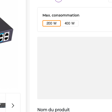
Max. consommation
200 W
400 W
Nom du produit