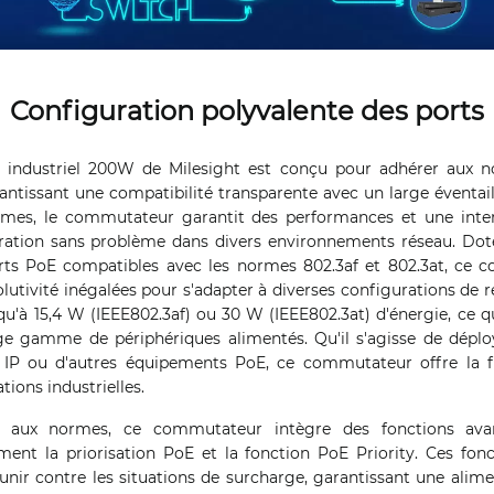
Configuration polyvalente des ports
ndustriel 200W de Milesight est conçu pour adhérer aux n
rantissant une compatibilité transparente avec un large éventail
rmes, le commutateur garantit des performances et une inter
ration sans problème dans divers environnements réseau. Doté
rts PoE compatibles avec les normes 802.3af et 802.3at, ce 
lutivité inégalées pour s'adapter à diverses configurations de 
squ'à 15,4 W (IEEE802.3af) ou 30 W (IEEE802.3at) d'énergie, ce 
ge gamme de périphériques alimentés. Qu'il s'agisse de déplo
 IP ou d'autres équipements PoE, ce commutateur offre la flexi
tions industrielles.
é aux normes, ce commutateur intègre des fonctions ava
ment la priorisation PoE et la fonction PoE Priority. Ces fon
ir contre les situations de surcharge, garantissant une alim