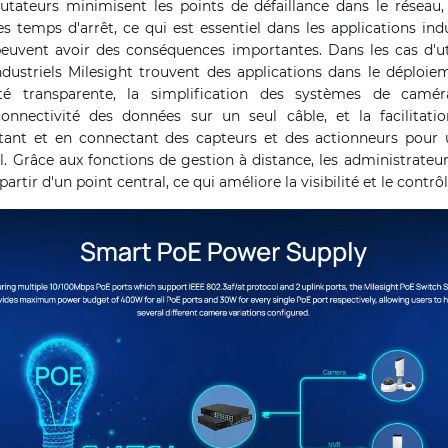
tateurs minimisent les points de défaillance dans le réseau, a
es temps d'arrêt, ce qui est essentiel dans les applications i
peuvent avoir des conséquences importantes. Dans les cas d'util
striels Milesight trouvent des applications dans le déploie
té transparente, la simplification des systèmes de camér
connectivité des données sur un seul câble, et la facilitati
ntant et en connectant des capteurs et des actionneurs pour 
. Grâce aux fonctions de gestion à distance, les administrateur
artir d'un point central, ce qui améliore la visibilité et le contrôl