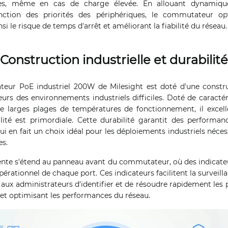
ques, même en cas de charge élevée. En allouant dynamiqu
nction des priorités des périphériques, le commutateur opt
nsi le risque de temps d'arrêt et améliorant la fiabilité du réseau.
Construction industrielle et durabilité
teur PoE industriel 200W de Milesight est doté d'une constr
eurs des environnements industriels difficiles. Doté de caractér
de larges plages de températures de fonctionnement, il excel
ilité est primordiale. Cette durabilité garantit des performa
ui en fait un choix idéal pour les déploiements industriels néces
es.
gente s'étend au panneau avant du commutateur, où des indicate
opérationnel de chaque port. Ces indicateurs facilitent la surveill
 aux administrateurs d'identifier et de résoudre rapidement les
t et optimisant les performances du réseau.